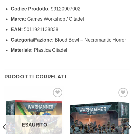
Codice Prodotto:
99120907002
Marca:
Games Workshop / Citadel
EAN:
5011921138838
Categoria/Fazione:
Blood Bowl – Necromantic Horror
Materiale:
Plastica Citadel
PRODOTTI CORRELATI
Aggiungi
Aggiungi
alla lista
alla lista
dei
dei
desideri
desideri
ESAURITO