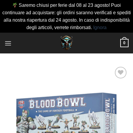
Saremo chiusi per ferie dal 08 al 23 agosto! Puoi
continuare ad acquistare: gli ordini saranno verificati e spediti
alla nostra riapertura dal 24 agosto. In caso di indisponibilità
degli articoli, verrete rimborsati.
Ignora
Salta
0
ai
contenuti
Aggiungi
alla lista
dei
desideri