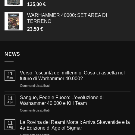
135,00
€
WARHAMMER 40000: SET AREA DI
TERRENO
23,50
€
NEWS
Verso l’oscurità del millennio: Cosa ci aspetta nel
11
Mag
futuro di Warhammer 40.000?
su
Commenti disabilitati
Verso
l’oscurità
Sangue, Fede e Fuoco: L’evoluzione di
11
del
Apr
Warhammer 40.000 e Kill Team
millennio:
su
Commenti disabilitati
Cosa
Sangue,
ci
Fede
aspetta
La Rovina dei Reami Mortali: Arriva Skaventide e la
11
e
nel
Lug
4a Edizione di Age of Sigmar
Fuoco:
futuro
su
Commenti disabilitati