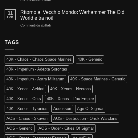
L’evoluzione
di
La
di
Warhammer
Rovina
Warhammer
Ritorno al Vecchio Mondo: Warhammer The Old
40.000?
11
dei
40.000
Feb
World è tra noi!
Reami
e
su
Commenti disabilitati
Mortali:
Kill
Ritorno
Arriva
Team
al
Skaventide
Vecchio
TAGS
e
Mondo:
la
Warhammer
4a
The
Edizione
40K - Chaos - Chaos Space Marines
40K - Generic
Old
di
World
Age
40K - Imperium - Adepta Sororitas
è
of
tra
Sigmar
40K - Imperium - Astra Militarum
40K - Space Marines - Generic
noi!
40K - Xenos - Aeldari
40K - Xenos - Necrons
40K - Xenos - Orks
40K - Xenos - T'au Empire
40K - Xenos - Tyranids
Accessori
Age Of Sigmar
AOS - Chaos - Skaven
AOS - Destruction - Orruk Warclans
AOS - Generic
AOS - Order - Cities Of Sigmar