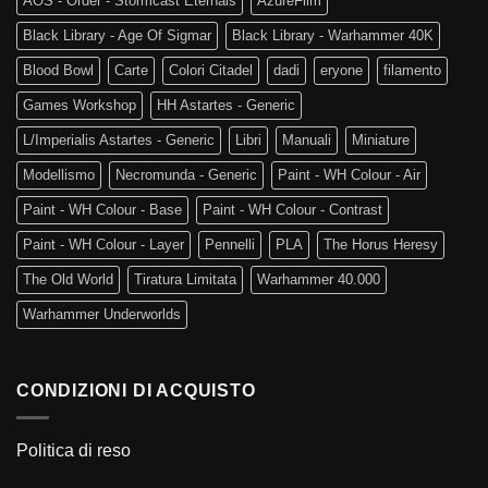
AOS - Order - Stormcast Eternals
AzureFilm
Black Library - Age Of Sigmar
Black Library - Warhammer 40K
Blood Bowl
Carte
Colori Citadel
dadi
eryone
filamento
Games Workshop
HH Astartes - Generic
L/Imperialis Astartes - Generic
Libri
Manuali
Miniature
Modellismo
Necromunda - Generic
Paint - WH Colour - Air
Paint - WH Colour - Base
Paint - WH Colour - Contrast
Paint - WH Colour - Layer
Pennelli
PLA
The Horus Heresy
The Old World
Tiratura Limitata
Warhammer 40.000
Warhammer Underworlds
CONDIZIONI DI ACQUISTO
Politica di reso