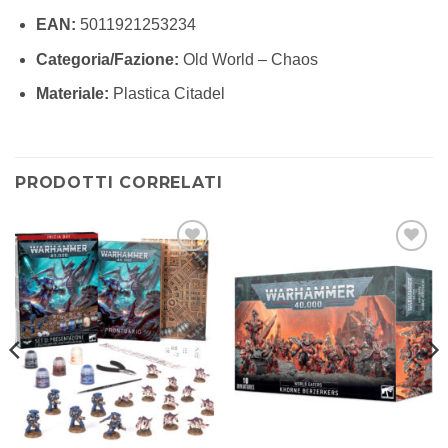
EAN:
5011921253234
Categoria/Fazione:
Old World – Chaos
Materiale:
Plastica Citadel
PRODOTTI CORRELATI
Aggiungi
Aggiungi
alla lista
alla lista
dei
dei
desideri
desideri