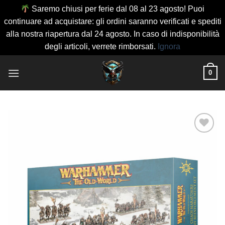
Saremo chiusi per ferie dal 08 al 23 agosto! Puoi
continuare ad acquistare: gli ordini saranno verificati e spediti
alla nostra riapertura dal 24 agosto. In caso di indisponibilità
degli articoli, verrete rimborsati.
Ignora
Salta
0
ai
contenuti
Aggiungi
alla lista
dei
desideri