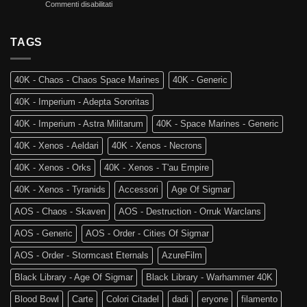
su
Commenti disabilitati
Mortali:
Kill
Ritorno
Arriva
Team
al
Skaventide
Vecchio
TAGS
e
Mondo:
la
Warhammer
4a
The
Edizione
40K - Chaos - Chaos Space Marines
40K - Generic
Old
di
World
Age
40K - Imperium - Adepta Sororitas
è
of
tra
Sigmar
40K - Imperium - Astra Militarum
40K - Space Marines - Generic
noi!
40K - Xenos - Aeldari
40K - Xenos - Necrons
40K - Xenos - Orks
40K - Xenos - T'au Empire
40K - Xenos - Tyranids
Accessori
Age Of Sigmar
AOS - Chaos - Skaven
AOS - Destruction - Orruk Warclans
AOS - Generic
AOS - Order - Cities Of Sigmar
AOS - Order - Stormcast Eternals
AzureFilm
Black Library - Age Of Sigmar
Black Library - Warhammer 40K
Blood Bowl
Carte
Colori Citadel
dadi
eryone
filamento