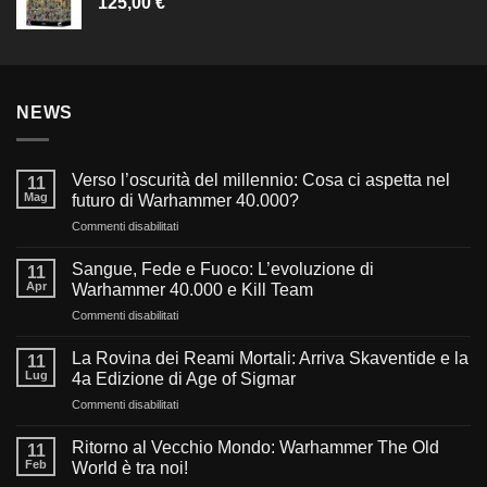
125,00
€
NEWS
Verso l’oscurità del millennio: Cosa ci aspetta nel
11
Mag
futuro di Warhammer 40.000?
su
Commenti disabilitati
Verso
l’oscurità
Sangue, Fede e Fuoco: L’evoluzione di
11
del
Apr
Warhammer 40.000 e Kill Team
millennio:
su
Commenti disabilitati
Cosa
Sangue,
ci
Fede
aspetta
La Rovina dei Reami Mortali: Arriva Skaventide e la
11
e
nel
Lug
4a Edizione di Age of Sigmar
Fuoco:
futuro
su
Commenti disabilitati
L’evoluzione
di
La
di
Warhammer
Rovina
Warhammer
Ritorno al Vecchio Mondo: Warhammer The Old
40.000?
11
dei
40.000
Feb
World è tra noi!
Reami
e