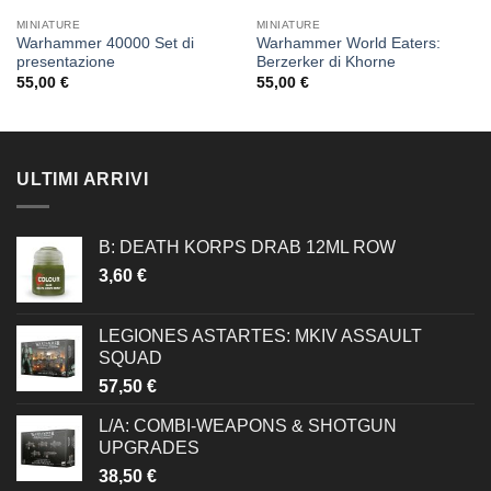
MINIATURE
MINIATURE
Warhammer 40000 Set di
Warhammer World Eaters:
presentazione
Berzerker di Khorne
55,00
€
55,00
€
ULTIMI ARRIVI
B: DEATH KORPS DRAB 12ML ROW
3,60
€
LEGIONES ASTARTES: MKIV ASSAULT
SQUAD
57,50
€
L/A: COMBI-WEAPONS & SHOTGUN
UPGRADES
38,50
€