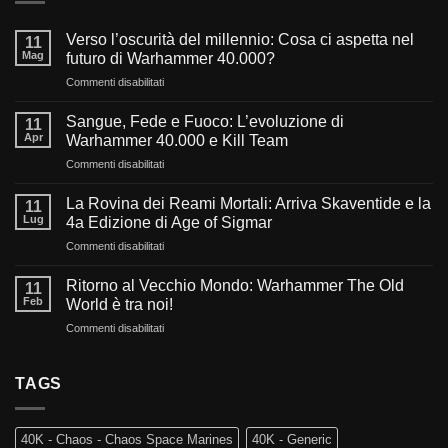
Verso l’oscurità del millennio: Cosa ci aspetta nel
11
Mag
futuro di Warhammer 40.000?
su
Commenti disabilitati
Verso
l’oscurità
Sangue, Fede e Fuoco: L’evoluzione di
11
del
Apr
Warhammer 40.000 e Kill Team
millennio:
su
Commenti disabilitati
Cosa
Sangue,
ci
Fede
aspetta
La Rovina dei Reami Mortali: Arriva Skaventide e la
11
e
nel
Lug
4a Edizione di Age of Sigmar
Fuoco:
futuro
su
Commenti disabilitati
L’evoluzione
di
La
di
Warhammer
Rovina
Warhammer
Ritorno al Vecchio Mondo: Warhammer The Old
40.000?
11
dei
40.000
Feb
World è tra noi!
Reami
e
su
Commenti disabilitati
Mortali:
Kill
Ritorno
Arriva
Team
al
Skaventide
Vecchio
TAGS
e
Mondo:
la
Warhammer
4a
The
Edizione
40K - Chaos - Chaos Space Marines
40K - Generic
Old