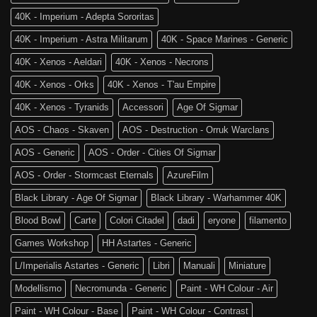
di
World
Age
40K - Imperium - Adepta Sororitas
è
of
tra
Sigmar
40K - Imperium - Astra Militarum
40K - Space Marines - Generic
noi!
40K - Xenos - Aeldari
40K - Xenos - Necrons
40K - Xenos - Orks
40K - Xenos - T'au Empire
40K - Xenos - Tyranids
Accessori
Age Of Sigmar
AOS - Chaos - Skaven
AOS - Destruction - Orruk Warclans
AOS - Generic
AOS - Order - Cities Of Sigmar
AOS - Order - Stormcast Eternals
AzureFilm
Black Library - Age Of Sigmar
Black Library - Warhammer 40K
Blood Bowl
Carte
Colori Citadel
dadi
eryone
filamento
Games Workshop
HH Astartes - Generic
L/Imperialis Astartes - Generic
Libri
Manuali
Miniature
Modellismo
Necromunda - Generic
Paint - WH Colour - Air
Paint - WH Colour - Base
Paint - WH Colour - Contrast