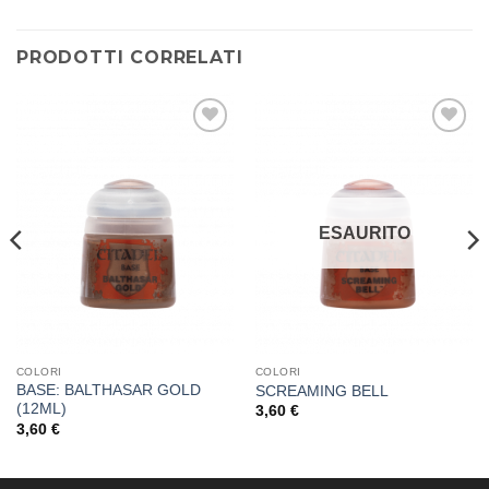
PRODOTTI CORRELATI
Aggiungi
Aggiungi
alla lista
alla lista
dei
dei
desideri
desideri
ESAURITO
COLORI
COLORI
BASE: BALTHASAR GOLD
SCREAMING BELL
(12ML)
3,60
€
3,60
€