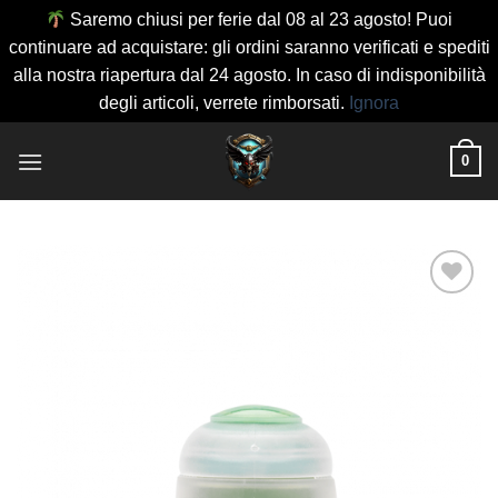
Saremo chiusi per ferie dal 08 al 23 agosto! Puoi
continuare ad acquistare: gli ordini saranno verificati e spediti
alla nostra riapertura dal 24 agosto. In caso di indisponibilità
degli articoli, verrete rimborsati.
Ignora
Salta
0
ai
contenuti
Aggiungi
alla lista
dei
desideri