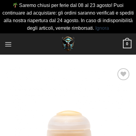
Saremo chiusi per ferie dal 08 al 23 agosto! Puoi
continuare ad acquistare: gli ordini saranno verificati e spediti
alla nostra riapertura dal 24 agosto. In caso di indisponibilità
degli articoli, verrete rimborsati.
Ignora
Salta
0
ai
contenuti
Aggiungi
alla lista
dei
desideri