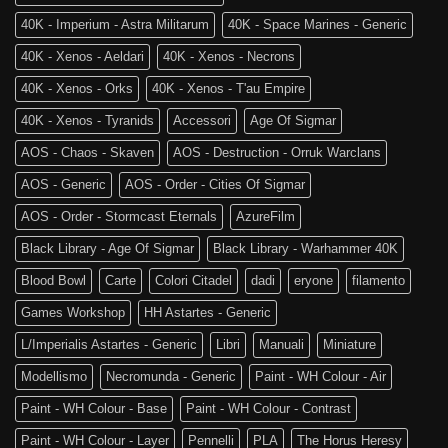
è
of
tra
Sigmar
40K - Imperium - Astra Militarum
40K - Space Marines - Generic
noi!
40K - Xenos - Aeldari
40K - Xenos - Necrons
40K - Xenos - Orks
40K - Xenos - T'au Empire
40K - Xenos - Tyranids
Accessori
Age Of Sigmar
AOS - Chaos - Skaven
AOS - Destruction - Orruk Warclans
AOS - Generic
AOS - Order - Cities Of Sigmar
AOS - Order - Stormcast Eternals
AzureFilm
Black Library - Age Of Sigmar
Black Library - Warhammer 40K
Blood Bowl
Carte
Colori Citadel
dadi
eryone
filamento
Games Workshop
HH Astartes - Generic
L/Imperialis Astartes - Generic
Libri
Manuali
Miniature
Modellismo
Necromunda - Generic
Paint - WH Colour - Air
Paint - WH Colour - Base
Paint - WH Colour - Contrast
Paint - WH Colour - Layer
Pennelli
PLA
The Horus Heresy