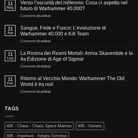
Verso l’oscurità del millennio: Cosa ci aspetta nel
11
Mag
futuro di Warhammer 40.000?
su
Commenti disabilitati
Verso
l’oscurità
Sangue, Fede e Fuoco: L’evoluzione di
11
del
Apr
Warhammer 40.000 e Kill Team
millennio:
su
Commenti disabilitati
Cosa
Sangue,
ci
Fede
aspetta
La Rovina dei Reami Mortali: Arriva Skaventide e la
11
e
nel
Lug
4a Edizione di Age of Sigmar
Fuoco:
futuro
su
Commenti disabilitati
L’evoluzione
di
La
di
Warhammer
Rovina
Warhammer
Ritorno al Vecchio Mondo: Warhammer The Old
40.000?
11
dei
40.000
Feb
World è tra noi!
Reami
e
su
Commenti disabilitati
Mortali:
Kill
Ritorno
Arriva
Team
al
Skaventide
Vecchio
TAGS
e
Mondo:
la
Warhammer
4a
The
Edizione
40K - Chaos - Chaos Space Marines
40K - Generic
Old
di
World
Age
40K - Imperium - Adepta Sororitas