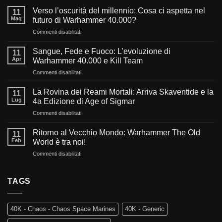
Verso l’oscurità del millennio: Cosa ci aspetta nel
11
Mag
futuro di Warhammer 40.000?
su
Commenti disabilitati
Verso
l’oscurità
Sangue, Fede e Fuoco: L’evoluzione di
11
del
Apr
Warhammer 40.000 e Kill Team
millennio:
su
Commenti disabilitati
Cosa
Sangue,
ci
Fede
aspetta
La Rovina dei Reami Mortali: Arriva Skaventide e la
11
e
nel
Lug
4a Edizione di Age of Sigmar
Fuoco:
futuro
su
Commenti disabilitati
L’evoluzione
di
La
di
Warhammer
Rovina
Warhammer
Ritorno al Vecchio Mondo: Warhammer The Old
40.000?
11
dei
40.000
Feb
World è tra noi!
Reami
e
su
Commenti disabilitati
Mortali:
Kill
Ritorno
Arriva
Team
al
Skaventide
Vecchio
TAGS
e
Mondo:
la
Warhammer
4a
The
Edizione
40K - Chaos - Chaos Space Marines
40K - Generic
Old
di
World