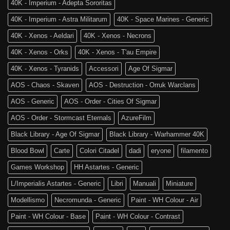
Age
40K - Imperium - Adepta Sororitas
è
of
tra
Sigmar
40K - Imperium - Astra Militarum
40K - Space Marines - Generic
noi!
40K - Xenos - Aeldari
40K - Xenos - Necrons
40K - Xenos - Orks
40K - Xenos - T'au Empire
40K - Xenos - Tyranids
Accessori
Age Of Sigmar
AOS - Chaos - Skaven
AOS - Destruction - Orruk Warclans
AOS - Generic
AOS - Order - Cities Of Sigmar
AOS - Order - Stormcast Eternals
AzureFilm
Black Library - Age Of Sigmar
Black Library - Warhammer 40K
Blood Bowl
Carte
Colori Citadel
dadi
eryone
filamento
Games Workshop
HH Astartes - Generic
L/Imperialis Astartes - Generic
Libri
Manuali
Miniature
Modellismo
Necromunda - Generic
Paint - WH Colour - Air
Paint - WH Colour - Base
Paint - WH Colour - Contrast