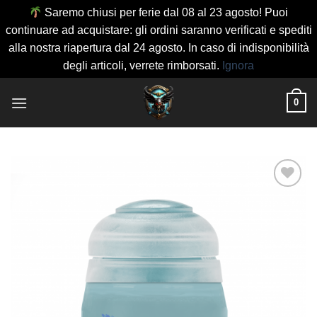
Saremo chiusi per ferie dal 08 al 23 agosto! Puoi
continuare ad acquistare: gli ordini saranno verificati e spediti
alla nostra riapertura dal 24 agosto. In caso di indisponibilità
degli articoli, verrete rimborsati.
Ignora
Salta
0
ai
contenuti
Aggiungi
alla lista
dei
desideri