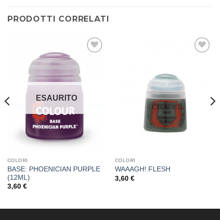
PRODOTTI CORRELATI
Aggiungi
Aggiungi
alla lista
alla lista
dei
dei
desideri
desideri
ESAURITO
COLORI
COLORI
BASE: PHOENICIAN PURPLE
WAAAGH! FLESH
(12ML)
3,60
€
3,60
€