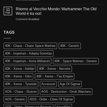
di
La
di
Warhammer
Rovina
Warhammer
Ritorno al Vecchio Mondo: Warhammer The Old
40.000?
11
dei
40.000
Feb
World è tra noi!
Reami
e
su
Commenti disabilitati
Mortali:
Kill
Ritorno
Arriva
Team
al
Skaventide
Vecchio
TAGS
e
Mondo:
la
Warhammer
4a
The
Edizione
40K - Chaos - Chaos Space Marines
40K - Generic
Old
di
World
Age
40K - Imperium - Adepta Sororitas
è
of
tra
Sigmar
40K - Imperium - Astra Militarum
40K - Space Marines - Generic
noi!
40K - Xenos - Aeldari
40K - Xenos - Necrons
40K - Xenos - Orks
40K - Xenos - T'au Empire
40K - Xenos - Tyranids
Accessori
Age Of Sigmar
AOS - Chaos - Skaven
AOS - Destruction - Orruk Warclans
AOS - Generic
AOS - Order - Cities Of Sigmar
AOS - Order - Stormcast Eternals
AzureFilm