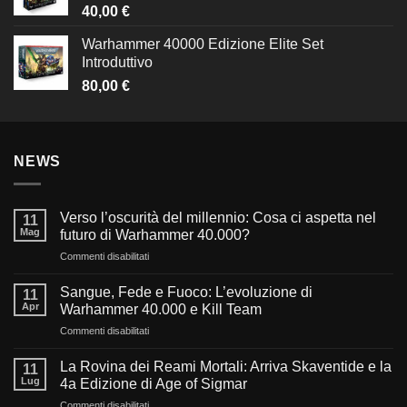
40,00
€
Warhammer 40000 Edizione Elite Set
Introduttivo
80,00
€
NEWS
Verso l’oscurità del millennio: Cosa ci aspetta nel
11
Mag
futuro di Warhammer 40.000?
su
Commenti disabilitati
Verso
l’oscurità
Sangue, Fede e Fuoco: L’evoluzione di
11
del
Apr
Warhammer 40.000 e Kill Team
millennio:
su
Commenti disabilitati
Cosa
Sangue,
ci
Fede
aspetta
La Rovina dei Reami Mortali: Arriva Skaventide e la
11
e
nel
Lug
4a Edizione di Age of Sigmar
Fuoco:
futuro
su
Commenti disabilitati
L’evoluzione