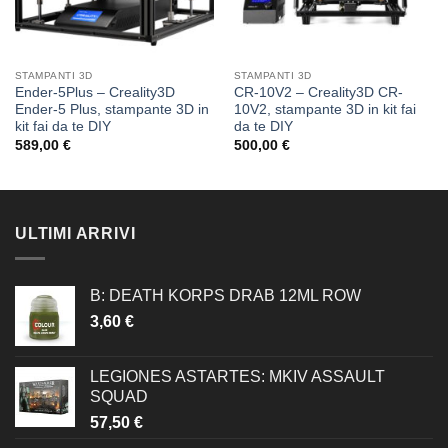
STAMPANTI 3D
STAMPANTI 3D
Ender-5Plus – Creality3D
CR-10V2 – Creality3D CR-
Ender-5 Plus, stampante 3D in
10V2, stampante 3D in kit fai
kit fai da te DIY
da te DIY
589,00
€
500,00
€
ULTIMI ARRIVI
B: DEATH KORPS DRAB 12ML ROW
3,60
€
LEGIONES ASTARTES: MKIV ASSAULT
SQUAD
57,50
€