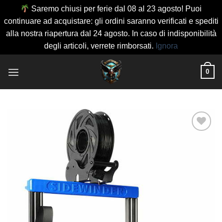
Saremo chiusi per ferie dal 08 al 23 agosto! Puoi
continuare ad acquistare: gli ordini saranno verificati e spediti
alla nostra riapertura dal 24 agosto. In caso di indisponibilità
degli articoli, verrete rimborsati.
Ignora
Salta
0
ai
contenuti
Aggiungi
alla lista
dei
desideri