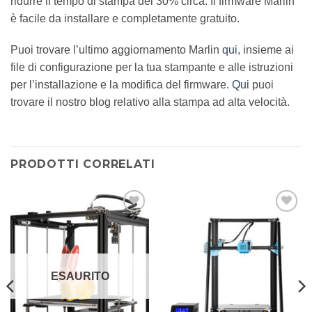
ridurre il tempo di stampa del 30% circa. Il firmware Marlin
è facile da installare e completamente gratuito.
Puoi trovare l’ultimo aggiornamento Marlin
qui
, insieme ai
file di configurazione per la tua stampante e alle istruzioni
per l’installazione e la modifica del firmware.
Qui
puoi
trovare il nostro blog relativo alla stampa ad alta velocità.
PRODOTTI CORRELATI
Aggiungi
Aggiungi
alla lista
alla lista
dei
dei
desideri
desideri
ESAURITO