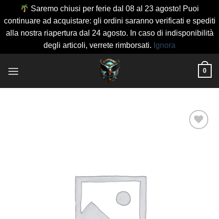
Saremo chiusi per ferie dal 08 al 23 agosto! Puoi
continuare ad acquistare: gli ordini saranno verificati e spediti
alla nostra riapertura dal 24 agosto. In caso di indisponibilità
degli articoli, verrete rimborsati.
Ignora
Salta
0
ai
contenuti
Aggiungi
alla lista
dei
desideri