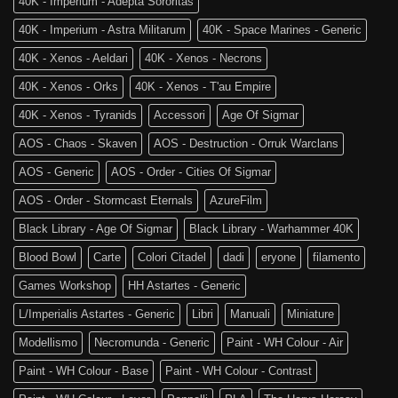
40K - Imperium - Adepta Sororitas
è
of
tra
Sigmar
40K - Imperium - Astra Militarum
40K - Space Marines - Generic
noi!
40K - Xenos - Aeldari
40K - Xenos - Necrons
40K - Xenos - Orks
40K - Xenos - T'au Empire
40K - Xenos - Tyranids
Accessori
Age Of Sigmar
AOS - Chaos - Skaven
AOS - Destruction - Orruk Warclans
AOS - Generic
AOS - Order - Cities Of Sigmar
AOS - Order - Stormcast Eternals
AzureFilm
Black Library - Age Of Sigmar
Black Library - Warhammer 40K
Blood Bowl
Carte
Colori Citadel
dadi
eryone
filamento
Games Workshop
HH Astartes - Generic
L/Imperialis Astartes - Generic
Libri
Manuali
Miniature
Modellismo
Necromunda - Generic
Paint - WH Colour - Air
Paint - WH Colour - Base
Paint - WH Colour - Contrast