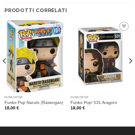
PRODOTTI CORRELATI
Aggiungi
Aggiungi
alla lista
alla lista
dei
dei
desideri
desideri
FUNKOPOP
FUNKOPOP
Funko Pop Naruto (Rasengan)
Funko Pop! 531 Aragorn
18,00
€
18,00
€