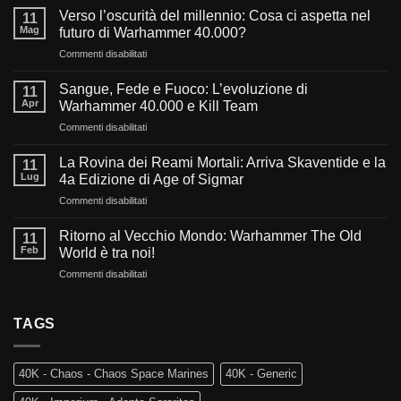
Verso l’oscurità del millennio: Cosa ci aspetta nel
11
Mag
futuro di Warhammer 40.000?
su
Commenti disabilitati
Verso
l’oscurità
Sangue, Fede e Fuoco: L’evoluzione di
11
del
Apr
Warhammer 40.000 e Kill Team
millennio:
su
Commenti disabilitati
Cosa
Sangue,
ci
Fede
aspetta
La Rovina dei Reami Mortali: Arriva Skaventide e la
11
e
nel
Lug
4a Edizione di Age of Sigmar
Fuoco:
futuro
su
Commenti disabilitati
L’evoluzione
di
La
di
Warhammer
Rovina
Warhammer
Ritorno al Vecchio Mondo: Warhammer The Old
40.000?
11
dei
40.000
Feb
World è tra noi!
Reami
e
su
Commenti disabilitati
Mortali:
Kill
Ritorno
Arriva
Team
al
Skaventide
Vecchio
TAGS
e
Mondo:
la
Warhammer
4a
The
Edizione
40K - Chaos - Chaos Space Marines
40K - Generic
Old
di
World
Age