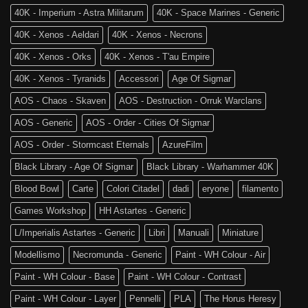
tra
Sigmar
40K - Imperium - Astra Militarum
40K - Space Marines - Generic
noi!
40K - Xenos - Aeldari
40K - Xenos - Necrons
40K - Xenos - Orks
40K - Xenos - T'au Empire
40K - Xenos - Tyranids
Accessori
Age Of Sigmar
AOS - Chaos - Skaven
AOS - Destruction - Orruk Warclans
AOS - Generic
AOS - Order - Cities Of Sigmar
AOS - Order - Stormcast Eternals
AzureFilm
Black Library - Age Of Sigmar
Black Library - Warhammer 40K
Blood Bowl
Carte
Colori Citadel
dadi
eryone
filamento
Games Workshop
HH Astartes - Generic
L/Imperialis Astartes - Generic
Libri
Manuali
Miniature
Modellismo
Necromunda - Generic
Paint - WH Colour - Air
Paint - WH Colour - Base
Paint - WH Colour - Contrast
Paint - WH Colour - Layer
Pennelli
PLA
The Horus Heresy