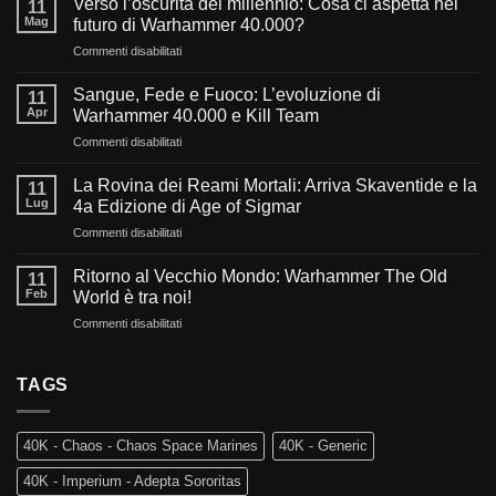
Verso l’oscurità del millennio: Cosa ci aspetta nel
11
Mag
futuro di Warhammer 40.000?
su
Commenti disabilitati
Verso
l’oscurità
Sangue, Fede e Fuoco: L’evoluzione di
11
del
Apr
Warhammer 40.000 e Kill Team
millennio:
su
Commenti disabilitati
Cosa
Sangue,
ci
Fede
aspetta
La Rovina dei Reami Mortali: Arriva Skaventide e la
11
e
nel
Lug
4a Edizione di Age of Sigmar
Fuoco:
futuro
su
Commenti disabilitati
L’evoluzione
di
La
di
Warhammer
Rovina
Warhammer
Ritorno al Vecchio Mondo: Warhammer The Old
40.000?
11
dei
40.000
Feb
World è tra noi!
Reami
e
su
Commenti disabilitati
Mortali:
Kill
Ritorno
Arriva
Team
al
Skaventide
Vecchio
TAGS
e
Mondo:
la
Warhammer
4a
The
Edizione
40K - Chaos - Chaos Space Marines
40K - Generic
Old
di
World
Age
40K - Imperium - Adepta Sororitas
è
of