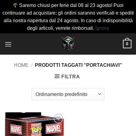
Saremo chiusi per ferie dal 08 al 23 agosto! Puoi
continuare ad acquistare: gli ordini saranno verificati e spediti
alla nostra riapertura dal 24 agosto. In caso di indisponibilità
degli articoli, verrete rimborsati.
Ignora
Salta
0
ai
contenuti
HOME
/
PRODOTTI TAGGATI “PORTACHIAVI”
FILTRA
Aggiungi
alla lista