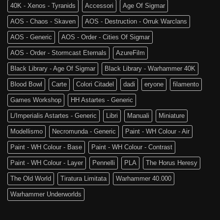
40K - Xenos - Tyranids
Accessori
Age Of Sigmar
AOS - Chaos - Skaven
AOS - Destruction - Orruk Warclans
AOS - Generic
AOS - Order - Cities Of Sigmar
AOS - Order - Stormcast Eternals
AzureFilm
Black Library - Age Of Sigmar
Black Library - Warhammer 40K
Blood Bowl
Carte
Colori Citadel
dadi
eryone
filamento
Games Workshop
HH Astartes - Generic
L/Imperialis Astartes - Generic
Libri
Manuali
Miniature
Modellismo
Necromunda - Generic
Paint - WH Colour - Air
Paint - WH Colour - Base
Paint - WH Colour - Contrast
Paint - WH Colour - Layer
Pennelli
PLA
The Horus Heresy
The Old World
Tiratura Limitata
Warhammer 40.000
Warhammer Underworlds