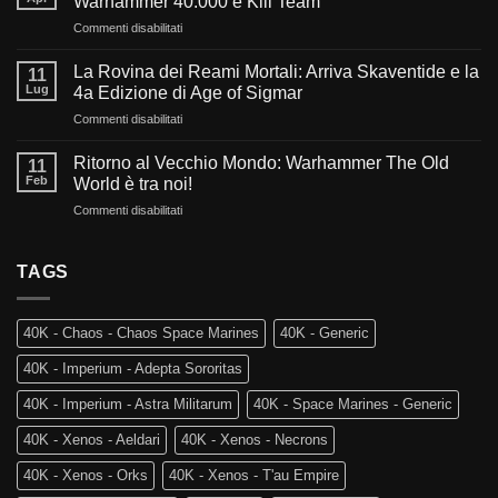
Warhammer 40.000 e Kill Team
millennio:
su
Commenti disabilitati
Cosa
Sangue,
ci
Fede
aspetta
La Rovina dei Reami Mortali: Arriva Skaventide e la
11
e
nel
Lug
4a Edizione di Age of Sigmar
Fuoco:
futuro
su
Commenti disabilitati
L’evoluzione
di
La
di
Warhammer
Rovina
Warhammer
Ritorno al Vecchio Mondo: Warhammer The Old
40.000?
11
dei
40.000
Feb
World è tra noi!
Reami
e
su
Commenti disabilitati
Mortali:
Kill
Ritorno
Arriva
Team
al
Skaventide
Vecchio
TAGS
e
Mondo:
la
Warhammer
4a
The
Edizione
40K - Chaos - Chaos Space Marines
40K - Generic
Old
di
World
Age
40K - Imperium - Adepta Sororitas
è
of
tra
Sigmar
40K - Imperium - Astra Militarum
40K - Space Marines - Generic
noi!
40K - Xenos - Aeldari
40K - Xenos - Necrons
40K - Xenos - Orks
40K - Xenos - T'au Empire