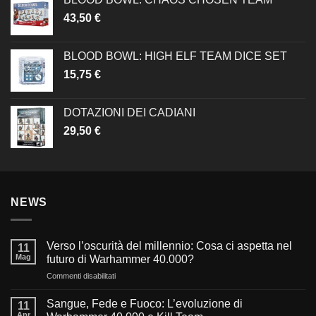
43,50
€
BLOOD BOWL: HIGH ELF TEAM DICE SET
15,75
€
DOTAZIONI DEI CADIANI
29,50
€
NEWS
Verso l’oscurità del millennio: Cosa ci aspetta nel
11
Mag
futuro di Warhammer 40.000?
su
Commenti disabilitati
Verso
l’oscurità
Sangue, Fede e Fuoco: L’evoluzione di
11
del
Apr