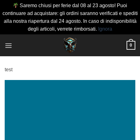
Saremo chiusi per ferie dal 08 al 23 agosto! Puoi
continuare ad acquistare: gli ordini saranno verificati e spediti
alla nostra riapertura dal 24 agosto. In caso di indisponibilità
degli articoli, verrete rimborsati.
Ignora
Salta
0
ai
contenuti
test