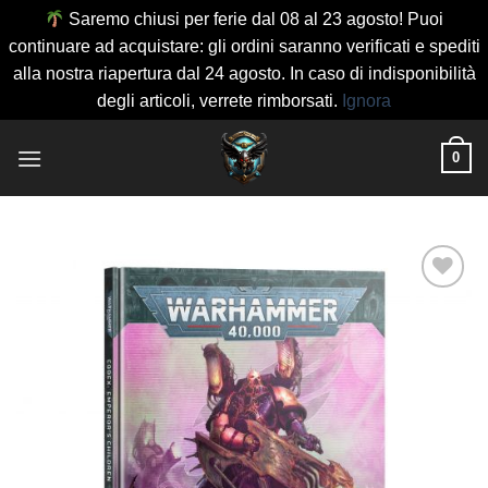
Saremo chiusi per ferie dal 08 al 23 agosto! Puoi
continuare ad acquistare: gli ordini saranno verificati e spediti
alla nostra riapertura dal 24 agosto. In caso di indisponibilità
degli articoli, verrete rimborsati.
Ignora
Salta
0
ai
contenuti
Aggiungi
alla lista
dei
desideri