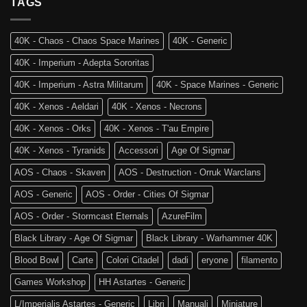
TAGS
e
Mondo:
la
Warhammer
4a
The
Edizione
40K - Chaos - Chaos Space Marines
40K - Generic
Old
di
World
Age
40K - Imperium - Adepta Sororitas
è
of
tra
Sigmar
40K - Imperium - Astra Militarum
40K - Space Marines - Generic
noi!
40K - Xenos - Aeldari
40K - Xenos - Necrons
40K - Xenos - Orks
40K - Xenos - T'au Empire
40K - Xenos - Tyranids
Accessori
Age Of Sigmar
AOS - Chaos - Skaven
AOS - Destruction - Orruk Warclans
AOS - Generic
AOS - Order - Cities Of Sigmar
AOS - Order - Stormcast Eternals
AzureFilm
Black Library - Age Of Sigmar
Black Library - Warhammer 40K
Blood Bowl
Carte
Colori Citadel
dadi
eryone
filamento
Games Workshop
HH Astartes - Generic
L/Imperialis Astartes - Generic
Libri
Manuali
Miniature