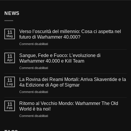
NEWS
Verso l’oscurità del millennio: Cosa ci aspetta nel
11
Mag
futuro di Warhammer 40.000?
su
Commenti disabilitati
Verso
l’oscurità
Sangue, Fede e Fuoco: L’evoluzione di
11
del
Apr
Warhammer 40.000 e Kill Team
millennio:
su
Commenti disabilitati
Cosa
Sangue,
ci
Fede
aspetta
La Rovina dei Reami Mortali: Arriva Skaventide e la
11
e
nel
Lug
4a Edizione di Age of Sigmar
Fuoco:
futuro
su
Commenti disabilitati
L’evoluzione
di
La
di
Warhammer
Rovina
Warhammer
Ritorno al Vecchio Mondo: Warhammer The Old
40.000?
11
dei
40.000
Feb
World è tra noi!
Reami
e
su
Commenti disabilitati
Mortali:
Kill
Ritorno
Arriva
Team
al
Skaventide
Vecchio