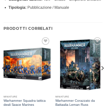
Tipologia:
Pubblicazione / Manuale
PRODOTTI CORRELATI
Aggiungi
Aggiungi
alla lista
alla lista
dei
dei
desideri
desideri
MINIATURE
MINIATURE
Warhammer Squadra tattica
Warhammer Corazzato da
degli Space Marines
Battaglia Leman Russ