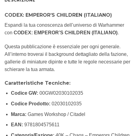
DESCRIZIONE
CODEX: EMPEROR’S CHILDREN (ITALIANO)
Espandi la tua conoscenza dell’universo di Warhammer
con
CODEX: EMPEROR’S CHILDREN (ITALIANO)
.
Questa pubblicazione è essenziale per ogni generale.
All’interno troverai il background dettagliato della fazione,
gallerie di miniature dipinte e tutte le regole necessarie per
schierare la tua armata.
Caratteristiche Tecniche:
Codice GW:
00GW02030102035
Codice Prodotto:
02030102035
Marca:
Games Workshop / Citadel
EAN:
9781804575611
Categoria/Fazione:
40K – Chaos – Emperors Children