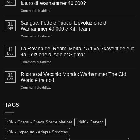
Mag
futuro di Warhammer 40.000?
su
Commenti disabilitati
Verso
l’oscurità
Sangue, Fede e Fuoco: L’evoluzione di
11
del
Apr
Warhammer 40.000 e Kill Team
millennio:
su
Commenti disabilitati
Cosa
Sangue,
ci
Fede
aspetta
La Rovina dei Reami Mortali: Arriva Skaventide e la
11
e
nel
Lug
4a Edizione di Age of Sigmar
Fuoco:
futuro
su
Commenti disabilitati
L’evoluzione
di
La
di
Warhammer
Rovina
Warhammer
Ritorno al Vecchio Mondo: Warhammer The Old
40.000?
11
dei
40.000
Feb
World è tra noi!
Reami
e
su
Commenti disabilitati
Mortali:
Kill
Ritorno
Arriva
Team
al
Skaventide
Vecchio
TAGS
e
Mondo:
la
Warhammer
4a
The
Edizione
40K - Chaos - Chaos Space Marines
40K - Generic
Old
di
World
Age
40K - Imperium - Adepta Sororitas
è
of