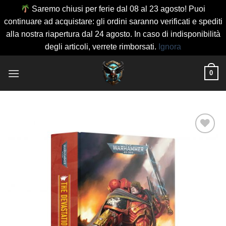
Saremo chiusi per ferie dal 08 al 23 agosto! Puoi
continuare ad acquistare: gli ordini saranno verificati e spediti
alla nostra riapertura dal 24 agosto. In caso di indisponibilità
degli articoli, verrete rimborsati.
Ignora
Salta
0
ai
contenuti
Aggiungi
alla lista
dei
desideri