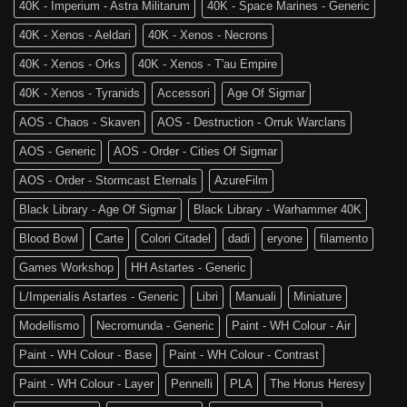
tra
Sigmar
40K - Imperium - Astra Militarum
40K - Space Marines - Generic
noi!
40K - Xenos - Aeldari
40K - Xenos - Necrons
40K - Xenos - Orks
40K - Xenos - T'au Empire
40K - Xenos - Tyranids
Accessori
Age Of Sigmar
AOS - Chaos - Skaven
AOS - Destruction - Orruk Warclans
AOS - Generic
AOS - Order - Cities Of Sigmar
AOS - Order - Stormcast Eternals
AzureFilm
Black Library - Age Of Sigmar
Black Library - Warhammer 40K
Blood Bowl
Carte
Colori Citadel
dadi
eryone
filamento
Games Workshop
HH Astartes - Generic
L/Imperialis Astartes - Generic
Libri
Manuali
Miniature
Modellismo
Necromunda - Generic
Paint - WH Colour - Air
Paint - WH Colour - Base
Paint - WH Colour - Contrast
Paint - WH Colour - Layer
Pennelli
PLA
The Horus Heresy