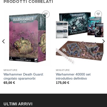
PRODOTTI CORRELATI
Aggiungi
Aggiungi
alla lista
alla lista
dei
dei
desideri
desideri
MINIATURE
MINIATURE
Warhammer Death Guard:
Warhammer 40000 set
cingolato sparamorbi
introduttivo definitivo
65,00
€
175,00
€
ULTIMI ARRIVI