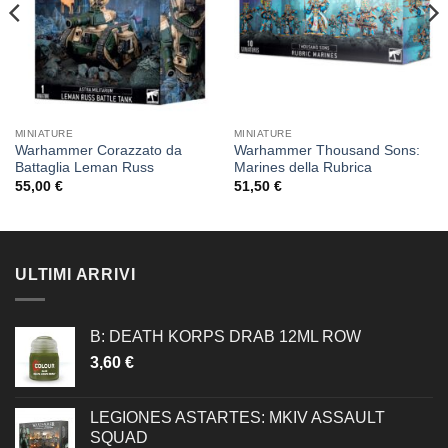
MINIATURE
MINIATURE
Warhammer Corazzato da
Warhammer Thousand Sons:
Battaglia Leman Russ
Marines della Rubrica
55,00
€
51,50
€
ULTIMI ARRIVI
B: DEATH KORPS DRAB 12ML ROW
3,60
€
LEGIONES ASTARTES: MKIV ASSAULT
SQUAD