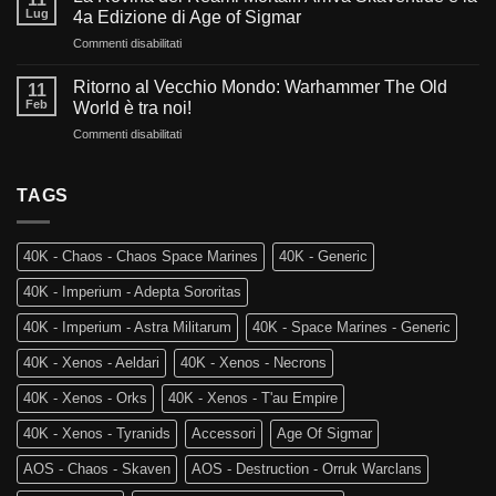
e
nel
Lug
4a Edizione di Age of Sigmar
Fuoco:
futuro
su
Commenti disabilitati
L’evoluzione
di
La
di
Warhammer
Rovina
Warhammer
Ritorno al Vecchio Mondo: Warhammer The Old
40.000?
11
dei
40.000
Feb
World è tra noi!
Reami
e
su
Commenti disabilitati
Mortali:
Kill
Ritorno
Arriva
Team
al
Skaventide
Vecchio
TAGS
e
Mondo:
la
Warhammer
4a
The
Edizione
40K - Chaos - Chaos Space Marines
40K - Generic
Old
di
World
Age
40K - Imperium - Adepta Sororitas
è
of
tra
Sigmar
40K - Imperium - Astra Militarum
40K - Space Marines - Generic
noi!
40K - Xenos - Aeldari
40K - Xenos - Necrons
40K - Xenos - Orks
40K - Xenos - T'au Empire
40K - Xenos - Tyranids
Accessori
Age Of Sigmar
AOS - Chaos - Skaven
AOS - Destruction - Orruk Warclans