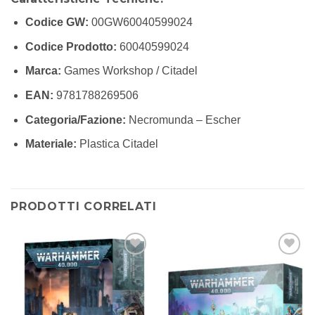
Codice GW:
00GW60040599024
Codice Prodotto:
60040599024
Marca:
Games Workshop / Citadel
EAN:
9781788269506
Categoria/Fazione:
Necromunda – Escher
Materiale:
Plastica Citadel
PRODOTTI CORRELATI
Aggiungi
Aggiungi
alla lista
alla lista
dei
dei
desideri
desideri