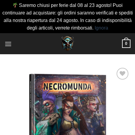
Saremo chiusi per ferie dal 08 al 23 agosto! Puoi
continuare ad acquistare: gli ordini saranno verificati e spediti
alla nostra riapertura dal 24 agosto. In caso di indisponibilità
degli articoli, verrete rimborsati.
Ignora
Salta
0
ai
contenuti
Aggiungi
alla lista
dei
desideri