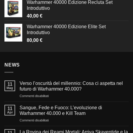
Warhammer 40000 Edizione Recluta Set
Introduttivo
40,00
€
Warhammer 40000 Edizione Elite Set
Introduttivo
80,00
€
NEWS
Verso l’oscurità del millennio: Cosa ci aspetta nel
11
Mag
futuro di Warhammer 40.000?
su
Commenti disabilitati
Verso
l’oscurità
Sangue, Fede e Fuoco: L’evoluzione di
11
del
Apr
Warhammer 40.000 e Kill Team
millennio:
su
Commenti disabilitati
Cosa
Sangue,
ci
Fede
aspetta
La Rovina dei Reami Mortali: Arriva Skaventide e la
11