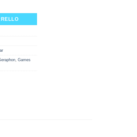
G) quantità
RRELLO
ar
Seraphon
,
Games