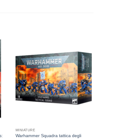
ngi
Aggiungi
sta
alla lista
dei
eri
desideri
MINIATURE
s:
Warhammer Squadra tattica degli