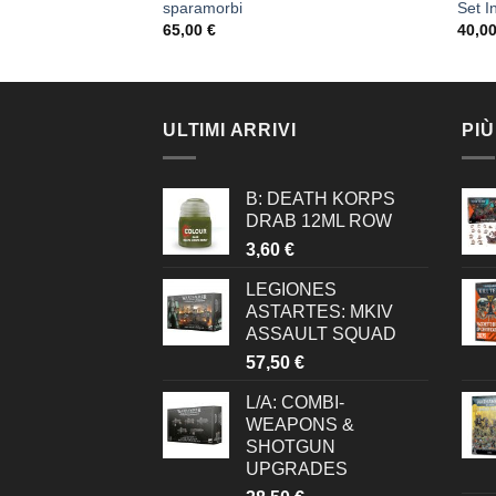
sparamorbi
Set I
65,00
€
40,0
ULTIMI ARRIVI
PIÙ
B: DEATH KORPS
DRAB 12ML ROW
3,60
€
LEGIONES
ASTARTES: MKIV
ASSAULT SQUAD
57,50
€
L/A: COMBI-
WEAPONS &
SHOTGUN
UPGRADES