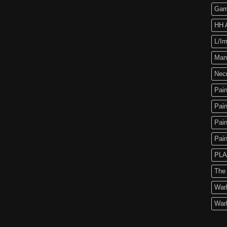
Gam
HH A
L/Im
Man
Nec
Pain
Pain
Pain
Pain
PLA
The
War
War