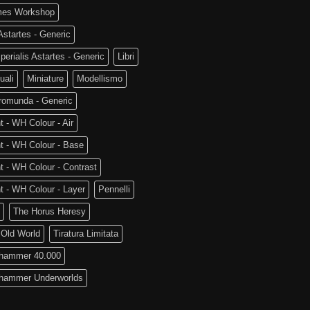
es Workshop
startes - Generic
perialis Astartes - Generic
Libri
uali
Miniature
Modellismo
romunda - Generic
t - WH Colour - Air
t - WH Colour - Base
t - WH Colour - Contrast
t - WH Colour - Layer
Pennelli
The Horus Heresy
 Old World
Tiratura Limitata
hammer 40.000
hammer Underworlds