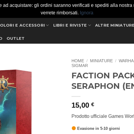
 acquistare: gli ordini saranno verificati e spediti alla nostra ri
verrete rimborsati.
Ignora
OLORI E ACCESSORI
LIBRI E RIVISTE
ALTRE MINIATUR
D
OUTLET
HOME
/
MINIATURE
/
WARHA
SIGMAR
FACTION PACK
Aggiungi
alla lista
SERAPHON (E
dei
desideri
15,00
€
Prodotto ufficiale Games Wo
Evasione in 5-10 giorni