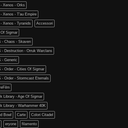
- Xenos - Orks
- Xenos - T'au Empire
- Xenos - Tyranids
Accessori
 Of Sigmar
 - Chaos - Skaven
- Destruction - Orruk Warclans
 - Generic
- Order - Cities Of Sigmar
- Order - Stormcast Eternals
reFilm
k Library - Age Of Sigmar
ck Library - Warhammer 40K
od Bowl
Carte
Colori Citadel
eryone
filamento