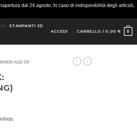
apertura dal 24 agosto. In caso di indisponibilità degli articoli,
E
STAMPANTI 3D
0
ACCEDI
CARRELLO /
0,00
€
MMER AGE OF
:
NG)
rkshop.