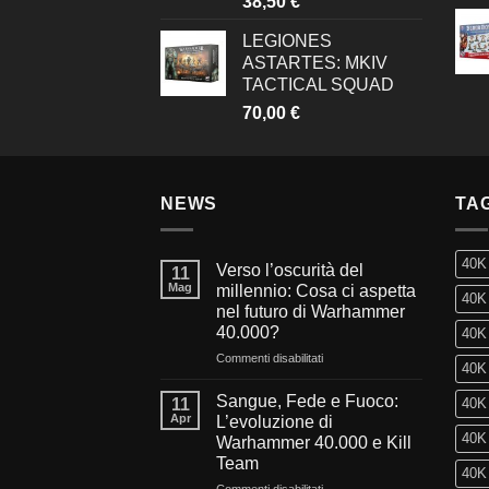
38,50
€
LEGIONES
ASTARTES: MKIV
TACTICAL SQUAD
70,00
€
NEWS
TA
40K
Verso l’oscurità del
11
Mag
millennio: Cosa ci aspetta
40K 
nel futuro di Warhammer
40.000?
40K 
su
Commenti disabilitati
40K 
Verso
l’oscurità
Sangue, Fede e Fuoco:
11
40K 
del
Apr
L’evoluzione di
millennio:
40K 
Warhammer 40.000 e Kill
Cosa
Team
ci
40K
aspetta
su