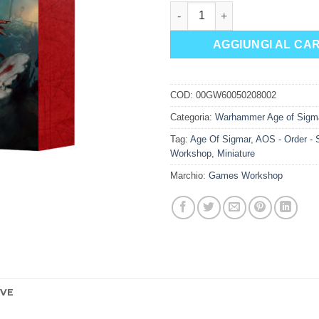
FACTION PACK: SERAPHON (EN
AGGIUNGI AL CA
COD:
00GW60050208002
Categoria:
Warhammer Age of Sigm
Tag:
Age Of Sigmar
,
AOS - Order - 
Workshop
,
Miniature
Marchio:
Games Workshop
IVE