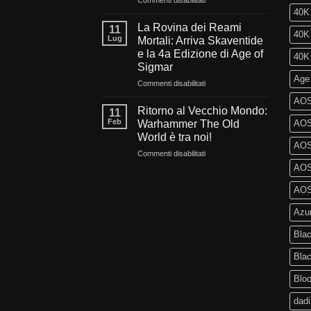
Commenti disabilitati
nel
Sangue,
40K 
futuro
Fede
La Rovina dei Reami
11
40K 
di
e
Lug
Mortali: Arriva Skaventide
Warhammer
Fuoco:
e la 4a Edizione di Age of
40K 
40.000?
L’evoluzione
Sigmar
di
Age
Warhammer
su
Commenti disabilitati
40.000
La
AOS
e
Rovina
Ritorno al Vecchio Mondo:
11
Kill
dei
Feb
Warhammer The Old
AOS 
Team
Reami
World è tra noi!
Mortali:
AOS
su
Commenti disabilitati
Arriva
Ritorno
Skaventide
AOS 
al
e
Vecchio
la
AOS 
Mondo:
4a
Azu
Warhammer
Edizione
The
di
Blac
Old
Age
World
of
Bla
è
Sigmar
tra
Blo
noi!
dadi