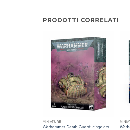
PRODOTTI CORRELATI
Aggiungi
Aggiungi
alla lista
alla lista
dei
dei
desideri
desideri
MINIATURE
MINI
orlds Starter Set
Warhammer Death Guard: cingolato
Warh