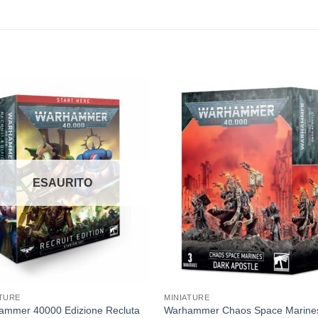
Aggiungi
Aggiu
alla lista
alla li
dei
dei
desideri
desid
ESAURITO
ATURE
MINIATURE
ammer 40000 Edizione Recluta
Warhammer Chaos Space Marine