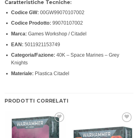
Caratteristiche Tecniche:
Codice GW:
00GW99070107002
Codice Prodotto:
99070107002
Marca:
Games Workshop / Citadel
EAN:
5011921153749
Categoria/Fazione:
40K – Space Marines – Grey
Knights
Materiale:
Plastica Citadel
PRODOTTI CORRELATI
Aggiungi
Aggiungi
alla lista
alla lista
dei
dei