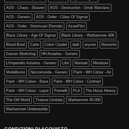
AOS - Chaos - Skaven
AOS - Destruction - Orruk Warclans
AOS - Generic
AOS - Order - Cities Of Sigmar
AOS - Order - Stormcast Eternals
AzureFilm
Black Library - Age Of Sigmar
Black Library - Warhammer 40K
Blood Bowl
Carte
Colori Citadel
dadi
eryone
filamento
Games Workshop
HH Astartes - Generic
L/Imperialis Astartes - Generic
Libri
Manuali
Miniature
Modellismo
Necromunda - Generic
Paint - WH Colour - Air
Paint - WH Colour - Base
Paint - WH Colour - Contrast
Paint - WH Colour - Layer
Pennelli
PLA
The Horus Heresy
The Old World
Tiratura Limitata
Warhammer 40.000
Warhammer Underworlds