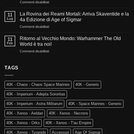
su
Commenti disabilitati
Cosa
Sangue,
ci
Fede
aspetta
La Rovina dei Reami Mortali: Arriva Skaventide e la
11
e
nel
Lug
4a Edizione di Age of Sigmar
Fuoco:
futuro
su
Commenti disabilitati
L’evoluzione
di
La
di
Warhammer
Rovina
Warhammer
Ritorno al Vecchio Mondo: Warhammer The Old
40.000?
11
dei
40.000
Feb
World è tra noi!
Reami
e
su
Commenti disabilitati
Mortali:
Kill
Ritorno
Arriva
Team
al
Skaventide
Vecchio
TAGS
e
Mondo:
la
Warhammer
4a
The
Edizione
40K - Chaos - Chaos Space Marines
40K - Generic
Old
di
World
Age
40K - Imperium - Adepta Sororitas
è
of
tra
Sigmar
40K - Imperium - Astra Militarum
40K - Space Marines - Generic
noi!
40K - Xenos - Aeldari
40K - Xenos - Necrons
40K - Xenos - Orks
40K - Xenos - T'au Empire
40K - Xenos - Tyranids
Accessori
Age Of Sigmar