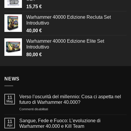
15,75
€
Warhammer 40000 Edizione Recluta Set
Introduttivo
40,00
€
Warhammer 40000 Edizione Elite Set
Introduttivo
80,00
€
NEWS
Verso l’oscurità del millennio: Cosa ci aspetta nel
11
Mag
futuro di Warhammer 40.000?
su
Commenti disabilitati
Verso
l’oscurità
Sangue, Fede e Fuoco: L’evoluzione di
11
del
Apr
Warhammer 40.000 e Kill Team
millennio: