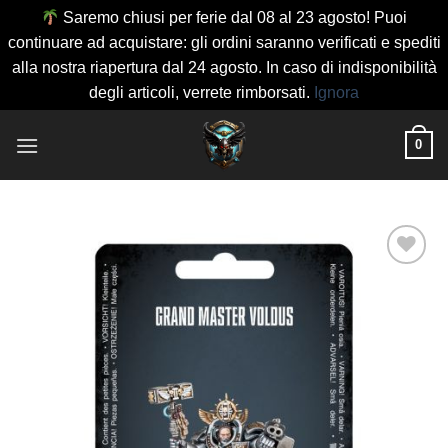
Saremo chiusi per ferie dal 08 al 23 agosto! Puoi
continuare ad acquistare: gli ordini saranno verificati e spediti
alla nostra riapertura dal 24 agosto. In caso di indisponibilità
degli articoli, verrete rimborsati.
Ignora
Salta
0
ai
contenuti
Aggiungi
alla lista
dei
desideri