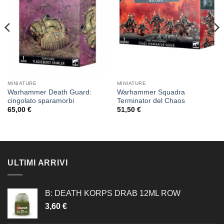
desideri
desideri
MINIATURE
MINIATURE
Warhammer Death Guard:
Warhammer Squadra
cingolato sparamorbi
Terminator del Chaos
65,00
€
51,50
€
ULTIMI ARRIVI
B: DEATH KORPS DRAB 12ML ROW
3,60
€