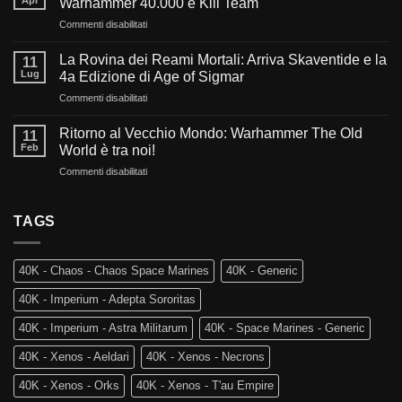
Warhammer 40.000 e Kill Team
millennio:
su
Commenti disabilitati
Cosa
Sangue,
ci
Fede
aspetta
La Rovina dei Reami Mortali: Arriva Skaventide e la
11
e
nel
Lug
4a Edizione di Age of Sigmar
Fuoco:
futuro
su
Commenti disabilitati
L’evoluzione
di
La
di
Warhammer
Rovina
Warhammer
Ritorno al Vecchio Mondo: Warhammer The Old
40.000?
11
dei
40.000
Feb
World è tra noi!
Reami
e
su
Commenti disabilitati
Mortali:
Kill
Ritorno
Arriva
Team
al
Skaventide
Vecchio
TAGS
e
Mondo:
la
Warhammer
4a
The
Edizione
40K - Chaos - Chaos Space Marines
40K - Generic
Old
di
World
Age
40K - Imperium - Adepta Sororitas
è
of
tra
Sigmar
40K - Imperium - Astra Militarum
40K - Space Marines - Generic
noi!
40K - Xenos - Aeldari
40K - Xenos - Necrons
40K - Xenos - Orks
40K - Xenos - T'au Empire