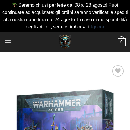
Saremo chiusi per ferie dal 08 al 23 agosto! Puoi
continuare ad acquistare: gli ordini saranno verificati e spediti
alla nostra riapertura dal 24 agosto. In caso di indisponibilità
degli articoli, verrete rimborsati.
Ignora
Salta
0
ai
contenuti
Aggiungi
alla lista
dei
desideri