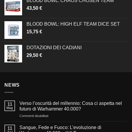
BLOOD BOWL: CHAOS CHOSEN TEAM
43,50
€
BLOOD BOWL: HIGH ELF TEAM DICE SET
15,75
€
DOTAZIONI DEI CADIANI
29,50
€
NEWS
Verso l’oscurità del millennio: Cosa ci aspetta nel
11
Mag
futuro di Warhammer 40.000?
su
Commenti disabilitati
Verso
l’oscurità
Sangue, Fede e Fuoco: L’evoluzione di
11
del
Apr