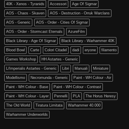
40K - Xenos - Tyranids
Accessori
Age Of Sigmar
AOS - Chaos - Skaven
AOS - Destruction - Orruk Warclans
AOS - Generic
AOS - Order - Cities Of Sigmar
AOS - Order - Stormcast Eternals
AzureFilm
Black Library - Age Of Sigmar
Black Library - Warhammer 40K
Blood Bowl
Carte
Colori Citadel
dadi
eryone
filamento
Games Workshop
HH Astartes - Generic
L/Imperialis Astartes - Generic
Libri
Manuali
Miniature
Modellismo
Necromunda - Generic
Paint - WH Colour - Air
Paint - WH Colour - Base
Paint - WH Colour - Contrast
Paint - WH Colour - Layer
Pennelli
PLA
The Horus Heresy
The Old World
Tiratura Limitata
Warhammer 40.000
Warhammer Underworlds