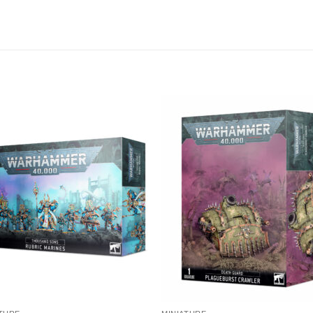
Aggiungi
Aggiu
alla lista
alla li
dei
dei
desideri
desid