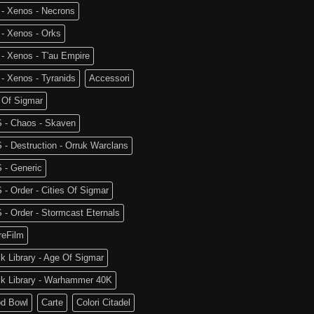
 - Xenos - Necrons
- Xenos - Orks
- Xenos - T'au Empire
- Xenos - Tyranids
Accessori
 Of Sigmar
 - Chaos - Skaven
- Destruction - Orruk Warclans
 - Generic
- Order - Cities Of Sigmar
- Order - Stormcast Eternals
reFilm
k Library - Age Of Sigmar
ck Library - Warhammer 40K
od Bowl
Carte
Colori Citadel