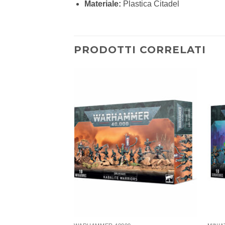
Materiale:
Plastica Citadel
PRODOTTI CORRELATI
Aggiungi
Aggiungi
alla lista
alla lista
dei
dei
desideri
desideri