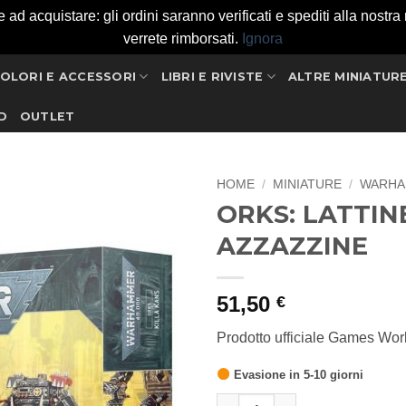
 acquistare: gli ordini saranno verificati e spediti alla nostra ri
verrete rimborsati.
Ignora
OLORI E ACCESSORI
LIBRI E RIVISTE
ALTRE MINIATUR
D
OUTLET
HOME
/
MINIATURE
/
WARHA
ORKS: LATTIN
Aggiungi
AZZAZZINE
alla lista
dei
desideri
51,50
€
Prodotto ufficiale Games Wo
Evasione in 5-10 giorni
ORKS: LATTINE AZZAZZINE qu