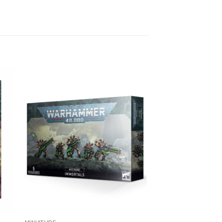
ngi
Aggiungi
sta
alla lista
dei
eri
desideri