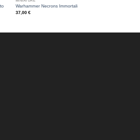
MINIATURE
to
Warhammer Necrons Immortali
37,00
€