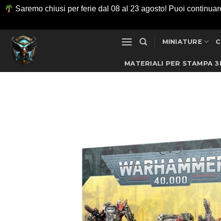
Saremo chiusi per ferie dal 08 al 23 agosto! Puoi continuare ad
Salta
MINIATURE
C
ai
contenuti
MATERIALI PER STAMPA 3