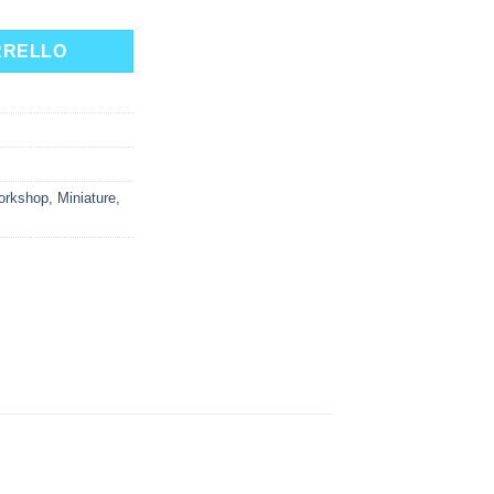
RRELLO
rkshop
,
Miniature
,