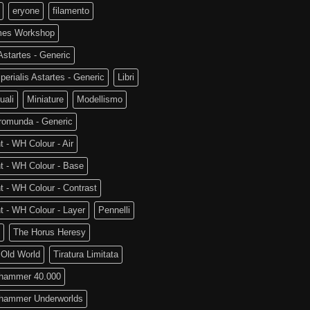
eryone
filamento
es Workshop
startes - Generic
perialis Astartes - Generic
Libri
uali
Miniature
Modellismo
romunda - Generic
t - WH Colour - Air
t - WH Colour - Base
t - WH Colour - Contrast
t - WH Colour - Layer
Pennelli
The Horus Heresy
 Old World
Tiratura Limitata
hammer 40.000
hammer Underworlds