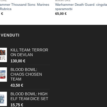
ATURE
MINIATURE
ammer Thousand Sons: Marines
Warhammer Death Guard: cingola
 Rubrica
sparamorbi
0
€
65,00
€
 VENDUTI
KILL TEAM: TERROR
ON DEVLAN
130,00
€
BLOOD BOWL:
CHAOS CHOSEN
TEAM
43,50
€
BLOOD BOWL: HIGH
ELF TEAM DICE SET
15,75
€