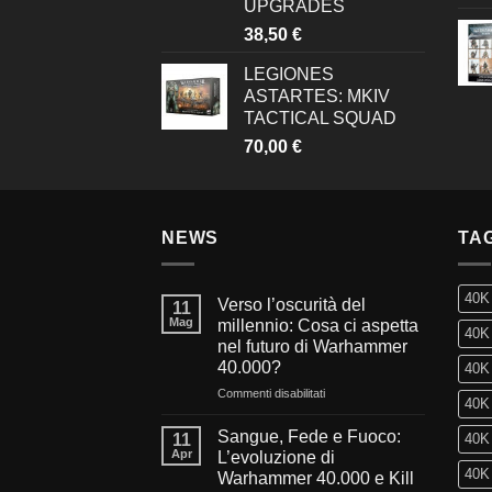
UPGRADES
38,50
€
LEGIONES
ASTARTES: MKIV
TACTICAL SQUAD
70,00
€
NEWS
TA
40K
Verso l’oscurità del
11
Mag
millennio: Cosa ci aspetta
40K 
nel futuro di Warhammer
40.000?
40K 
su
Commenti disabilitati
40K 
Verso
l’oscurità
Sangue, Fede e Fuoco:
11
40K 
del
Apr
L’evoluzione di
millennio:
40K 
Warhammer 40.000 e Kill
Cosa