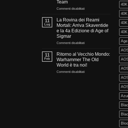
Team
ci
40K
aspetta
su
Commenti disabilitati
nel
Sangue,
40K 
futuro
Fede
La Rovina dei Reami
11
40K 
di
e
Lug
Mortali: Arriva Skaventide
Warhammer
Fuoco:
e la 4a Edizione di Age of
40K 
40.000?
L’evoluzione
Sigmar
di
Age
Warhammer
su
Commenti disabilitati
40.000
La
AOS
e
Rovina
Ritorno al Vecchio Mondo:
11
Kill
dei
Feb
Warhammer The Old
AOS 
Team
Reami
World è tra noi!
Mortali:
AOS
su
Commenti disabilitati
Arriva
Ritorno
Skaventide
AOS 
al
e
Vecchio
la
AOS 
Mondo:
4a
Azu
Warhammer
Edizione
The
di
Blac
Old
Age
World
of
Bla
è
Sigmar
tra
Blo
noi!