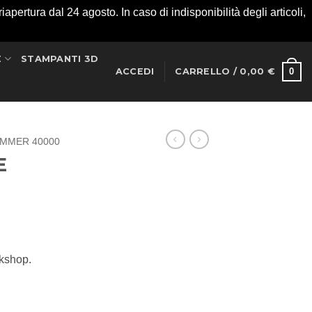
apertura dal 24 agosto. In caso di indisponibilità degli articoli,
E
STAMPANTI 3D
0
ACCEDI
CARRELLO /
0,00
€
MMER 40000
E
rkshop.
antità