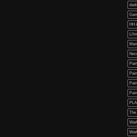
dadi
Gam
HH A
L/Im
Man
Nec
Pain
Pain
Pain
Pain
PLA
The
War
War