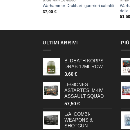
WARHAMMER 40000
MINI
 Space Marines:
Warh
Warhammer Drukhari: guerrieri cabaliti
della
37,00
€
51,5
ULTIMI ARRIVI
PIÙ
B: DEATH KORPS
DRAB 12ML ROW
3,60
€
LEGIONES
ASTARTES: MKIV
ASSAULT SQUAD
57,50
€
L/A: COMBI-
WEAPONS &
SHOTGUN