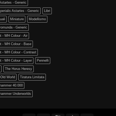
startes - Generic
perialis Astartes - Generic
Libri
uali
Miniature
Modellismo
romunda - Generic
t - WH Colour - Air
t - WH Colour - Base
t - WH Colour - Contrast
t - WH Colour - Layer
Pennelli
The Horus Heresy
 Old World
Tiratura Limitata
hammer 40.000
hammer Underworlds