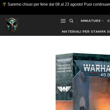
Saremo chiusi per ferie dal 08 al 23 agosto! Puoi continuare ad
Salta
MINIATURE
C
ai
contenuti
MATERIALI PER STAMPA 3