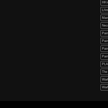
HH A
L/Im
Man
Nec
Pain
Pain
Pain
Pain
PLA
The
War
War