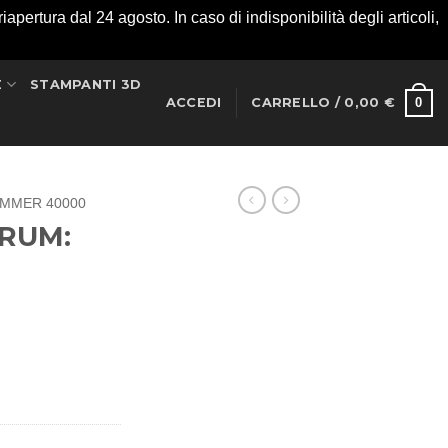
apertura dal 24 agosto. In caso di indisponibilità degli articoli,
E
STAMPANTI 3D
0
ACCEDI
CARRELLO /
0,00
€
MMER 40000
ARUM: