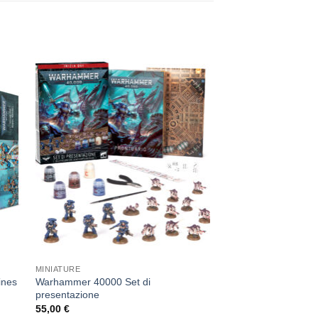
ngi
Aggiungi
sta
alla lista
dei
eri
desideri
MINIATURE
ines
Warhammer 40000 Set di
presentazione
55,00
€