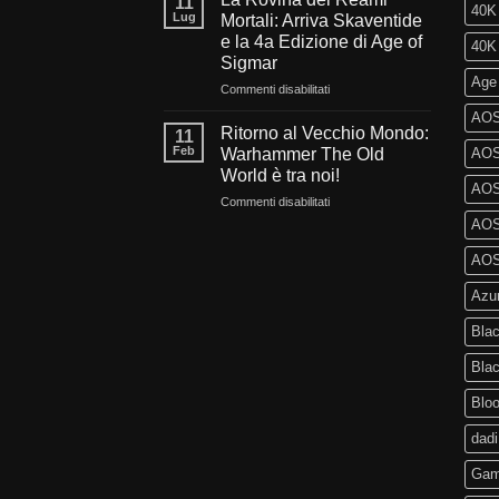
11
40K 
di
e
Lug
Mortali: Arriva Skaventide
Warhammer
Fuoco:
e la 4a Edizione di Age of
40K 
40.000?
L’evoluzione
Sigmar
di
Age
Warhammer
su
Commenti disabilitati
40.000
La
AOS
e
Rovina
Ritorno al Vecchio Mondo:
11
Kill
dei
Feb
Warhammer The Old
AOS 
Team
Reami
World è tra noi!
Mortali:
AOS
su
Commenti disabilitati
Arriva
Ritorno
Skaventide
AOS 
al
e
Vecchio
la
AOS 
Mondo:
4a
Azu
Warhammer
Edizione
The
di
Blac
Old
Age
World
of
Bla
è
Sigmar
tra
Blo
noi!
dadi
Gam