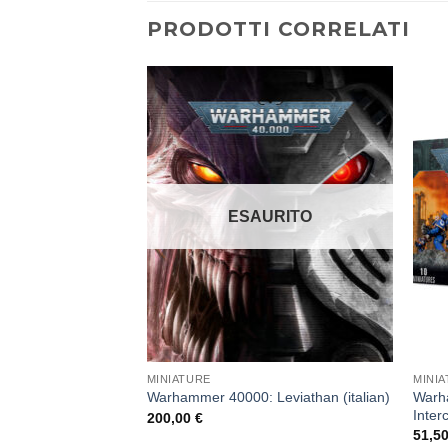
PRODOTTI CORRELATI
Aggiungi
Aggiungi
alla lista
alla lista
dei
dei
desideri
desideri
ESAURITO
MINIATURE
MINI
ack degli Space
Warh
Warhammer 40000: Leviathan (italian)
Inter
200,00
€
51,5