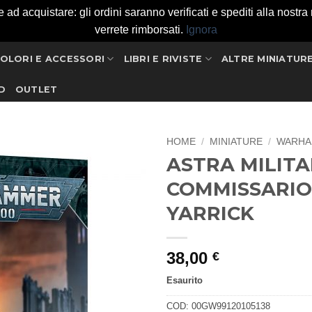
 acquistare: gli ordini saranno verificati e spediti alla nostra ri
verrete rimborsati.
Ignora
OLORI E ACCESSORI
LIBRI E RIVISTE
ALTRE MINIATUR
D
OUTLET
HOME
/
MINIATURE
/
WARHA
ASTRA MILIT
Aggiungi
COMMISSARIO
alla lista
dei
YARRICK
desideri
38,00
€
Esaurito
COD:
00GW99120105138