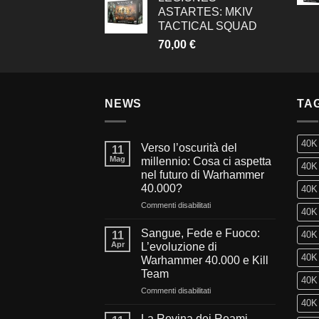
ASTARTES: MKIV
TACTICAL SQUAD
70,00
€
NEWS
TA
40K
Verso l’oscurità del
11
Mag
millennio: Cosa ci aspetta
40K 
nel futuro di Warhammer
40.000?
40K 
su
Commenti disabilitati
40K 
Verso
l’oscurità
Sangue, Fede e Fuoco:
11
40K 
del
Apr
L’evoluzione di
millennio:
40K 
Warhammer 40.000 e Kill
Cosa
Team
ci
40K
aspetta
su
Commenti disabilitati
nel
Sangue,
40K 
futuro
Fede
La Rovina dei Reami