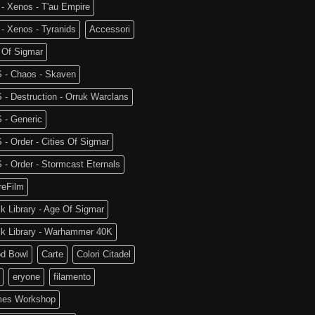
- Xenos - T'au Empire
- Xenos - Tyranids
Accessori
 Of Sigmar
 - Chaos - Skaven
- Destruction - Orruk Warclans
 - Generic
- Order - Cities Of Sigmar
- Order - Stormcast Eternals
reFilm
k Library - Age Of Sigmar
ck Library - Warhammer 40K
od Bowl
Carte
Colori Citadel
eryone
filamento
es Workshop