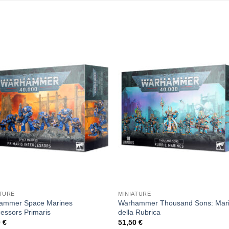
Aggiungi
Aggiu
alla lista
alla li
dei
dei
desideri
desid
ATURE
MINIATURE
ammer Space Marines
Warhammer Thousand Sons: Mar
cessors Primaris
della Rubrica
0
€
51,50
€