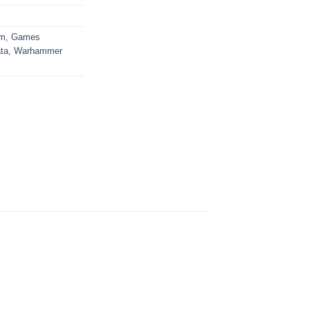
um
,
Games
ata
,
Warhammer