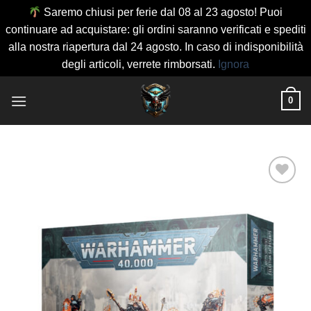
Saremo chiusi per ferie dal 08 al 23 agosto! Puoi
continuare ad acquistare: gli ordini saranno verificati e spediti
alla nostra riapertura dal 24 agosto. In caso di indisponibilità
degli articoli, verrete rimborsati.
Ignora
Salta
0
ai
contenuti
Aggiungi
alla lista
dei
desideri