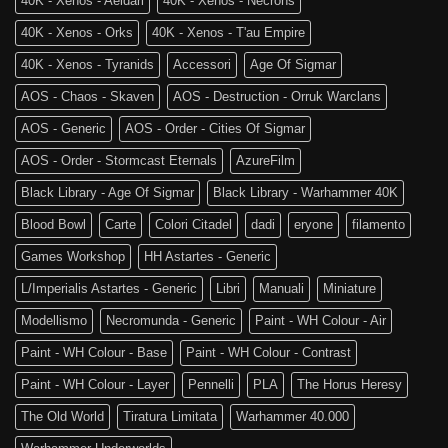
40K - Xenos - Aeldari
40K - Xenos - Necrons
40K - Xenos - Orks
40K - Xenos - T'au Empire
40K - Xenos - Tyranids
Accessori
Age Of Sigmar
AOS - Chaos - Skaven
AOS - Destruction - Orruk Warclans
AOS - Generic
AOS - Order - Cities Of Sigmar
AOS - Order - Stormcast Eternals
AzureFilm
Black Library - Age Of Sigmar
Black Library - Warhammer 40K
Blood Bowl
Carte
Colori Citadel
dadi
eryone
filamento
Games Workshop
HH Astartes - Generic
L/Imperialis Astartes - Generic
Libri
Manuali
Miniature
Modellismo
Necromunda - Generic
Paint - WH Colour - Air
Paint - WH Colour - Base
Paint - WH Colour - Contrast
Paint - WH Colour - Layer
Pennelli
PLA
The Horus Heresy
The Old World
Tiratura Limitata
Warhammer 40.000