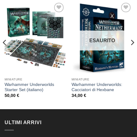
Aggiungi
Aggiungi
alla lista
alla lista
dei
dei
desideri
desideri
ESAURITO
MINIATURE
MINIATURE
Warhammer Underworlds
Warhammer Underworlds:
Starter Set (italiano)
Cacciatori di Hexbane
50,00
€
34,00
€
ULTIMI ARRIVI