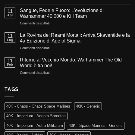
Verso
l’oscurità
Sangue, Fede e Fuoco: L’evoluzione di
11
del
Apr
Warhammer 40.000 e Kill Team
millennio:
su
Commenti disabilitati
Cosa
Sangue,
ci
Fede
aspetta
La Rovina dei Reami Mortali: Arriva Skaventide e la
11
e
nel
Lug
4a Edizione di Age of Sigmar
Fuoco:
futuro
su
Commenti disabilitati
L’evoluzione
di
La
di
Warhammer
Rovina
Warhammer
Ritorno al Vecchio Mondo: Warhammer The Old
40.000?
11
dei
40.000
Feb
World è tra noi!
Reami
e
su
Commenti disabilitati
Mortali:
Kill
Ritorno
Arriva
Team
al
Skaventide
Vecchio
TAGS
e
Mondo:
la
Warhammer
4a
The
Edizione
40K - Chaos - Chaos Space Marines
40K - Generic
Old
di
World
Age
40K - Imperium - Adepta Sororitas
è
of
tra
Sigmar
40K - Imperium - Astra Militarum
40K - Space Marines - Generic
noi!