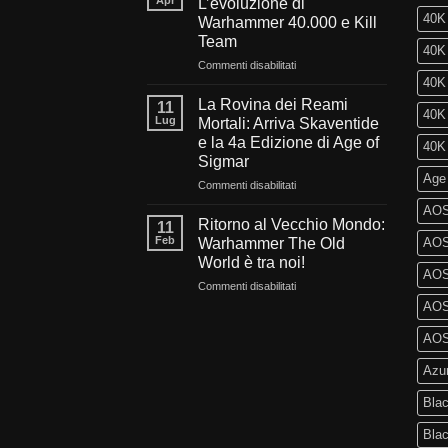
Apr
L’evoluzione di
millennio:
40K 
Warhammer 40.000 e Kill
Cosa
Team
ci
40K
aspetta
su
Commenti disabilitati
nel
Sangue,
40K 
futuro
Fede
La Rovina dei Reami
11
40K 
di
e
Lug
Mortali: Arriva Skaventide
Warhammer
Fuoco:
e la 4a Edizione di Age of
40K 
40.000?
L’evoluzione
Sigmar
di
Age
Warhammer
su
Commenti disabilitati
40.000
La
AOS
e
Rovina
Ritorno al Vecchio Mondo:
11
Kill
dei
Feb
Warhammer The Old
AOS 
Team
Reami
World è tra noi!
Mortali:
AOS
su
Commenti disabilitati
Arriva
Ritorno
Skaventide
AOS 
al
e
Vecchio
la
AOS 
Mondo:
4a
Azu
Warhammer
Edizione
The
di
Blac
Old
Age
World
of
Bla
è
Sigmar