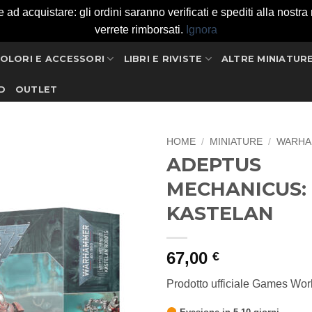
 acquistare: gli ordini saranno verificati e spediti alla nostra ri
verrete rimborsati.
Ignora
OLORI E ACCESSORI
LIBRI E RIVISTE
ALTRE MINIATUR
D
OUTLET
HOME
/
MINIATURE
/
WARHA
ADEPTUS
Aggiungi
MECHANICUS:
alla lista
dei
KASTELAN
desideri
67,00
€
Prodotto ufficiale Games Wo