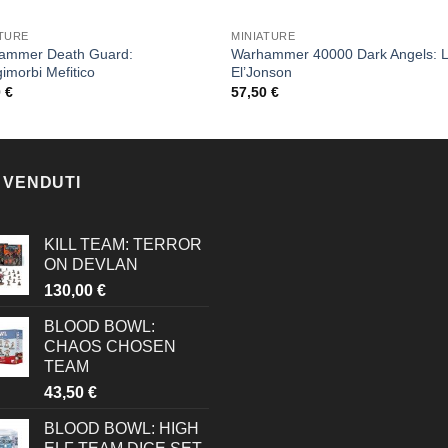
ATURE
MINIATURE
ammer Death Guard:
Warhammer 40000 Dark Angels: L
imorbi Mefitico
El’Jonson
0
€
57,50
€
 VENDUTI
KILL TEAM: TERROR
ON DEVLAN
130,00
€
BLOOD BOWL:
CHAOS CHOSEN
TEAM
43,50
€
BLOOD BOWL: HIGH