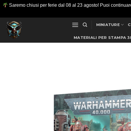
Saremo chiusi per ferie dal 08 al 23 agosto! Puoi continuare ad
Salta
MINIATURE
C
ai
contenuti
MATERIALI PER STAMPA 3