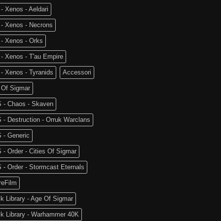
- Xenos - Aeldari
 - Xenos - Necrons
- Xenos - Orks
- Xenos - T'au Empire
- Xenos - Tyranids
Accessori
 Of Sigmar
 - Chaos - Skaven
- Destruction - Orruk Warclans
 - Generic
- Order - Cities Of Sigmar
- Order - Stormcast Eternals
reFilm
k Library - Age Of Sigmar
ck Library - Warhammer 40K