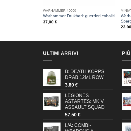
WARHAMMER 40000
MINI
 Space Marines:
Warh
Warhammer Drukhari: guerrieri cabaliti
Sparg
37,00
€
23,0
ULTIMI ARRIVI
PIÙ
B: DEATH KORPS
DRAB 12ML ROW
3,60
€
LEGIONES
ASTARTES: MKIV
ASSAULT SQUAD
57,50
€
L/A: COMBI-