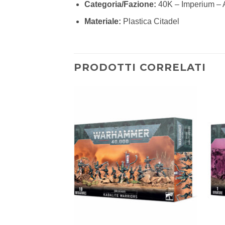
Categoria/Fazione:
40K – Imperium – 
Materiale:
Plastica Citadel
PRODOTTI CORRELATI
Aggiungi
Aggiungi
alla lista
alla lista
dei
dei
desideri
desideri