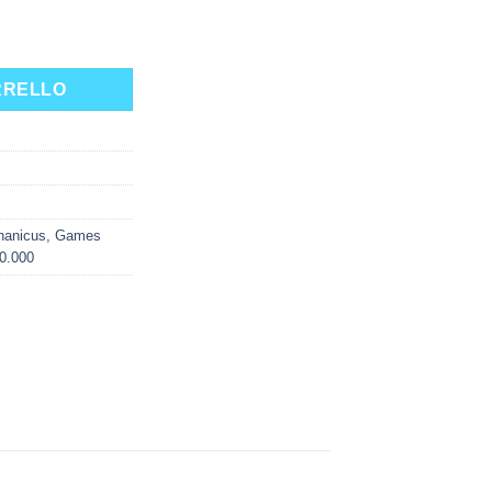
T KASTELAN quantità
RRELLO
hanicus
,
Games
0.000