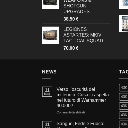
WEAPONS &
SHOTGUN
UPGRADES
38,50
€
LEGIONES
ASTARTES: MKIV
TACTICAL SQUAD
70,00
€
NEWS
TA
40K
Verso l’oscurità del
11
Mag
millennio: Cosa ci aspetta
40K 
nel futuro di Warhammer
40.000?
40K 
su
Commenti disabilitati
40K 
Verso
l’oscurità
Sangue, Fede e Fuoco:
11
40K 
del