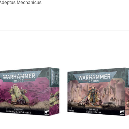
Adeptus Mechanicus
Aggiungi
Aggiu
alla lista
alla li
dei
dei
desideri
desid