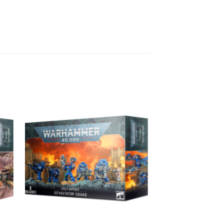
ngi
Aggiungi
sta
alla lista
dei
eri
desideri