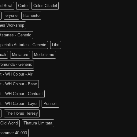
od Bowl
Carte
Colori Citadel
eryone
filamento
es Workshop
startes - Generic
perialis Astartes - Generic
Libri
uali
Miniature
Modellismo
romunda - Generic
t - WH Colour - Air
t - WH Colour - Base
t - WH Colour - Contrast
t - WH Colour - Layer
Pennelli
The Horus Heresy
 Old World
Tiratura Limitata
hammer 40.000