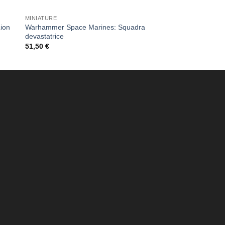
MINIATURE
ion
Warhammer Space Marines: Squadra
devastatrice
51,50
€