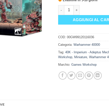
Evasione in 5-10 giorni
ADEPTUS MECHANICUS: ROBO
AGGIUNGI AL CA
COD:
00GW99120116036
Categoria:
Warhammer 40000
Tag:
40K - Imperium - Adeptus Mec
Workshop
,
Miniature
,
Warhammer 4
Marchio:
Games Workshop
IVE