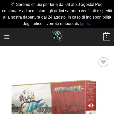
Saremo chiusi per ferie dal 08 al 23 agosto! Puoi
continuare ad acquistare: gli ordini saranno verificati e spediti
alla nostra riapertura dal 24 agosto. In caso di indisponibilità
degli articoli, verrete rimborsati.
Ignora
Salta
0
ai
contenuti
Aggiungi
alla lista
dei
desideri