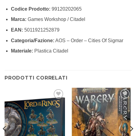
Codice Prodotto:
99120202065
Marca:
Games Workshop / Citadel
EAN:
5011921252879
Categoria/Fazione:
AOS – Order – Cities Of Sigmar
Materiale:
Plastica Citadel
PRODOTTI CORRELATI
Aggiungi
Aggiungi
alla lista
alla lista
dei
dei
desideri
desideri