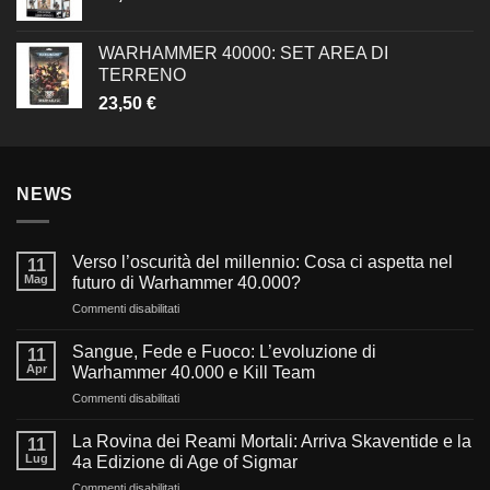
WARHAMMER 40000: SET AREA DI
TERRENO
23,50
€
NEWS
Verso l’oscurità del millennio: Cosa ci aspetta nel
11
Mag
futuro di Warhammer 40.000?
su
Commenti disabilitati
Verso
l’oscurità
Sangue, Fede e Fuoco: L’evoluzione di
11
del
Apr
Warhammer 40.000 e Kill Team
millennio:
su
Commenti disabilitati
Cosa
Sangue,
ci
Fede
aspetta
La Rovina dei Reami Mortali: Arriva Skaventide e la
11
e
nel
Lug
4a Edizione di Age of Sigmar
Fuoco:
futuro
su
Commenti disabilitati
L’evoluzione