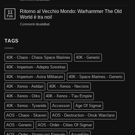
di
La
di
Warhammer
Rovina
Warhammer
Ritorno al Vecchio Mondo: Warhammer The Old
40.000?
11
dei
40.000
Feb
World è tra noi!
Reami
e
su
Commenti disabilitati
Mortali:
Kill
Ritorno
Arriva
Team
al
Skaventide
Vecchio
TAGS
e
Mondo:
la
Warhammer
4a
The
Edizione
40K - Chaos - Chaos Space Marines
40K - Generic
Old
di
World
Age
40K - Imperium - Adepta Sororitas
è
of
tra
Sigmar
40K - Imperium - Astra Militarum
40K - Space Marines - Generic
noi!
40K - Xenos - Aeldari
40K - Xenos - Necrons
40K - Xenos - Orks
40K - Xenos - T'au Empire
40K - Xenos - Tyranids
Accessori
Age Of Sigmar
AOS - Chaos - Skaven
AOS - Destruction - Orruk Warclans
AOS - Generic
AOS - Order - Cities Of Sigmar
AOS - Order - Stormcast Eternals
AzureFilm