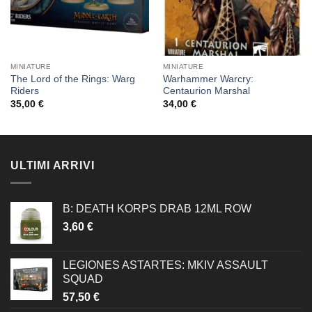
MINIATURE
MINIATURE
The Lord of the Rings: Warg
Warhammer Warcry:
Riders
Centaurion Marshal
35,00
€
34,00
€
ULTIMI ARRIVI
B: DEATH KORPS DRAB 12ML ROW
3,60
€
LEGIONES ASTARTES: MKIV ASSAULT
SQUAD
57,50
€