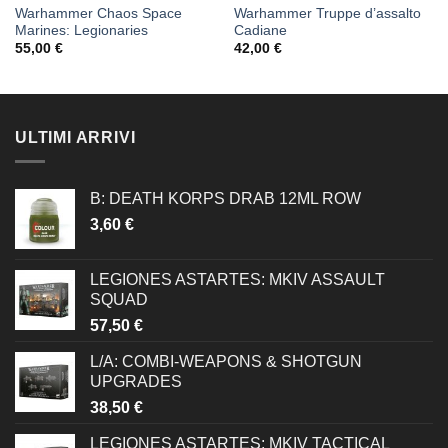
Warhammer Chaos Space
Warhammer Truppe d’assalto
Marines: Legionaries
Cadiane
55,00
€
42,00
€
ULTIMI ARRIVI
B: DEATH KORPS DRAB 12ML ROW
3,60
€
LEGIONES ASTARTES: MKIV ASSAULT
SQUAD
57,50
€
L/A: COMBI-WEAPONS & SHOTGUN
UPGRADES
38,50
€
LEGIONES ASTARTES: MKIV TACTICAL