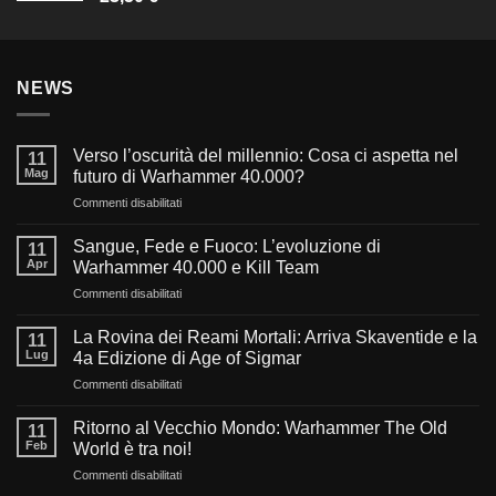
NEWS
Verso l’oscurità del millennio: Cosa ci aspetta nel
11
Mag
futuro di Warhammer 40.000?
su
Commenti disabilitati
Verso
l’oscurità
Sangue, Fede e Fuoco: L’evoluzione di
11
del
Apr
Warhammer 40.000 e Kill Team
millennio:
su
Commenti disabilitati
Cosa
Sangue,
ci
Fede
aspetta
La Rovina dei Reami Mortali: Arriva Skaventide e la
11
e
nel
Lug
4a Edizione di Age of Sigmar
Fuoco:
futuro
su
Commenti disabilitati
L’evoluzione
di
La
di
Warhammer
Rovina
Warhammer
Ritorno al Vecchio Mondo: Warhammer The Old
40.000?
11
dei
40.000
Feb
World è tra noi!
Reami
e
su
Commenti disabilitati
Mortali:
Kill
Ritorno