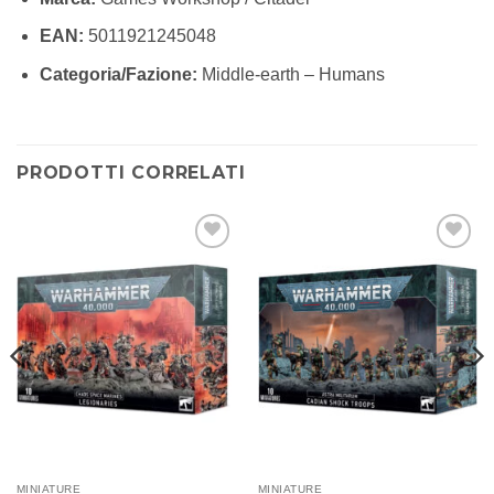
EAN:
5011921245048
Categoria/Fazione:
Middle-earth – Humans
PRODOTTI CORRELATI
Aggiungi
Aggiungi
alla lista
alla lista
dei
dei
desideri
desideri
MINIATURE
MINIATURE