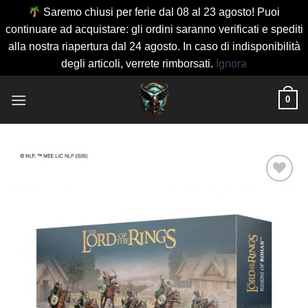
Saremo chiusi per ferie dal 08 al 23 agosto! Puoi
continuare ad acquistare: gli ordini saranno verificati e spediti
alla nostra riapertura dal 24 agosto. In caso di indisponibilità
degli articoli, verrete rimborsati.
Ignora
Salta
0
ai
contenuti
Aggiungi
alla lista
dei
desideri