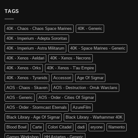
Arriva
Team
al
Skaventide
Vecchio
TAGS
e
Mondo:
la
Warhammer
4a
The
Edizione
40K - Chaos - Chaos Space Marines
40K - Generic
Old
di
World
Age
40K - Imperium - Adepta Sororitas
è
of
tra
Sigmar
40K - Imperium - Astra Militarum
40K - Space Marines - Generic
noi!
40K - Xenos - Aeldari
40K - Xenos - Necrons
40K - Xenos - Orks
40K - Xenos - T'au Empire
40K - Xenos - Tyranids
Accessori
Age Of Sigmar
AOS - Chaos - Skaven
AOS - Destruction - Orruk Warclans
AOS - Generic
AOS - Order - Cities Of Sigmar
AOS - Order - Stormcast Eternals
AzureFilm
Black Library - Age Of Sigmar
Black Library - Warhammer 40K
Blood Bowl
Carte
Colori Citadel
dadi
eryone
filamento
Games Workshop
HH Astartes - Generic