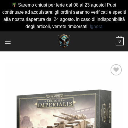
Saremo chiusi per ferie dal 08 al 23 agosto! Puoi
continuare ad acquistare: gli ordini saranno verificati e spediti
alla nostra riapertura dal 24 agosto. In caso di indisponibilità
degli articoli, verrete rimborsati.
Ignora
Salta
0
ai
contenuti
Aggiungi
alla lista
dei
desideri