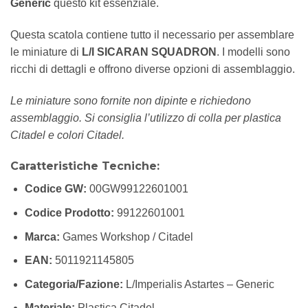
Generic
questo kit essenziale.
Questa scatola contiene tutto il necessario per assemblare
le miniature di
L/I SICARAN SQUADRON
. I modelli sono
ricchi di dettagli e offrono diverse opzioni di assemblaggio.
Le miniature sono fornite non dipinte e richiedono
assemblaggio. Si consiglia l’utilizzo di colla per plastica
Citadel e colori Citadel.
Caratteristiche Tecniche:
Codice GW:
00GW99122601001
Codice Prodotto:
99122601001
Marca:
Games Workshop / Citadel
EAN:
5011921145805
Categoria/Fazione:
L/Imperialis Astartes – Generic
Materiale:
Plastica Citadel