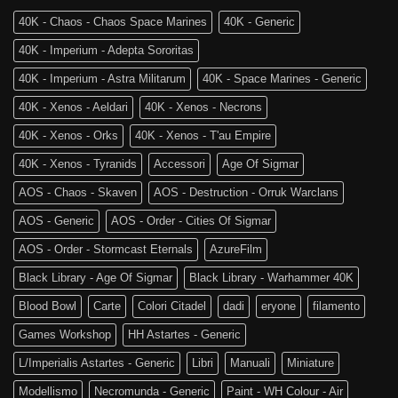
4a
The
Edizione
40K - Chaos - Chaos Space Marines
40K - Generic
Old
di
World
Age
40K - Imperium - Adepta Sororitas
è
of
tra
Sigmar
40K - Imperium - Astra Militarum
40K - Space Marines - Generic
noi!
40K - Xenos - Aeldari
40K - Xenos - Necrons
40K - Xenos - Orks
40K - Xenos - T'au Empire
40K - Xenos - Tyranids
Accessori
Age Of Sigmar
AOS - Chaos - Skaven
AOS - Destruction - Orruk Warclans
AOS - Generic
AOS - Order - Cities Of Sigmar
AOS - Order - Stormcast Eternals
AzureFilm
Black Library - Age Of Sigmar
Black Library - Warhammer 40K
Blood Bowl
Carte
Colori Citadel
dadi
eryone
filamento
Games Workshop
HH Astartes - Generic
L/Imperialis Astartes - Generic
Libri
Manuali
Miniature
Modellismo
Necromunda - Generic
Paint - WH Colour - Air