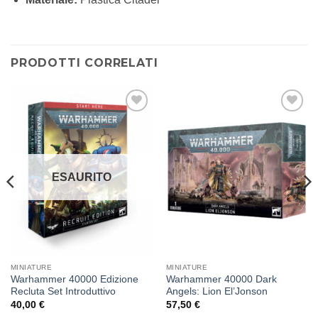
PRODOTTI CORRELATI
Aggiungi
Aggiungi
alla lista
alla lista
dei
dei
desideri
desideri
ESAURITO
MINIATURE
MINIATURE
Warhammer 40000 Edizione
Warhammer 40000 Dark
Recluta Set Introduttivo
Angels: Lion El’Jonson
40,00
€
57,50
€