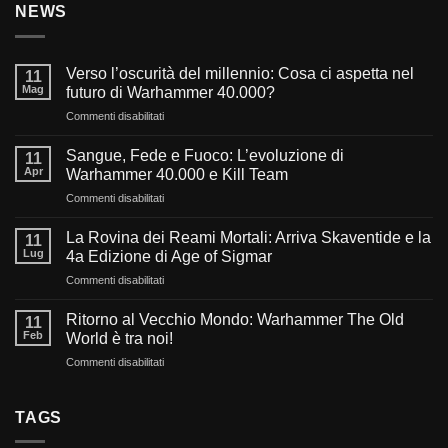
NEWS
Verso l’oscurità del millennio: Cosa ci aspetta nel
11
Mag
futuro di Warhammer 40.000?
su
Commenti disabilitati
Verso
l’oscurità
Sangue, Fede e Fuoco: L’evoluzione di
11
del
Apr
Warhammer 40.000 e Kill Team
millennio:
su
Commenti disabilitati
Cosa
Sangue,
ci
Fede
aspetta
La Rovina dei Reami Mortali: Arriva Skaventide e la
11
e
nel
Lug
4a Edizione di Age of Sigmar
Fuoco:
futuro
su
Commenti disabilitati
L’evoluzione
di
La
di
Warhammer
Rovina
Warhammer
Ritorno al Vecchio Mondo: Warhammer The Old
40.000?
11
dei
40.000
Feb
World è tra noi!
Reami
e
su
Commenti disabilitati
Mortali:
Kill
Ritorno
Arriva
Team
al
Skaventide
Vecchio
TAGS
e
Mondo:
la
Warhammer